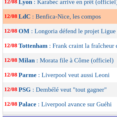
12/08
Lyon
: Karabec arrive en prêt (officiel
de
lecture
12/08
LdC
: Benfica-Nice, les compos
OK
12/08
OM
: Longoria défend le projet Ligue
12/08
Tottenham
: Frank craint la fraîcheu
12/08
Milan
: Morata file à Côme (officiel)
12/08
Parme
: Liverpool veut aussi Leoni
12/08
PSG
: Dembélé veut "tout gagner"
12/08
Palace
: Liverpool avance sur Guéhi