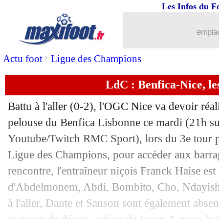
12/08
PSG
: l'agent de Donnarumma vide son
Les Infos du F
12/08
LdC
: les résultats de la soirée
emplac
12/08
Milan
: Thiaw à Newcastle pour 40 M€
>
Actu foot
Ligue des Champions
LdC : Benfica-Nice, l
12/08
PSG
: Donnarumma déjà d'accord avec
Battu à l'aller (0-2), l'OGC Nice va devoir réal
12/08
LdC
: Benfica 2-0 Nice (Nice éliminé
pelouse du Benfica Lisbonne ce mardi (21h s
Youtube/Twitch RMC Sport), lors du 3e tour pr
12/08
Tottenham
: Davies ne voit pas Paris 
Ligue des Champions, pour accéder aux barrag
12/08
PSG
: Aston Villa relance le dossier A
rencontre, l'entraîneur niçois Franck Haise est
d'Abdelmonem, Abdi, Bombito, Cho, Ndayish
12/08
Nantes
: un prêt de Bella-Kotchap ?
à l'aller, Dante et Sanson sont également abs