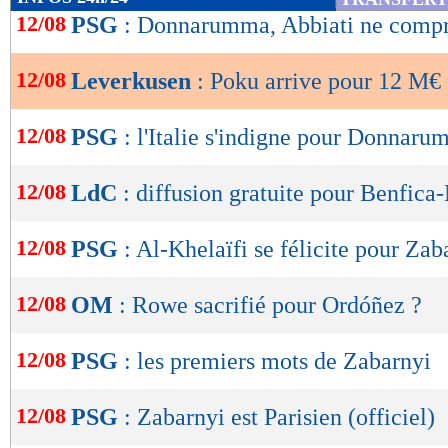
de
12/08
PSG
: Donnarumma, Abbiati ne compre
lecture
12/08
Leverkusen
: Poku arrive pour 12 M€ (
OK
12/08
PSG
: l'Italie s'indigne pour Donnaru
12/08
LdC
: diffusion gratuite pour Benfica
12/08
PSG
: Al-Khelaïfi se félicite pour Zab
12/08
OM
: Rowe sacrifié pour Ordóñez ?
12/08
PSG
: les premiers mots de Zabarnyi
12/08
PSG
: Zabarnyi est Parisien (officiel)