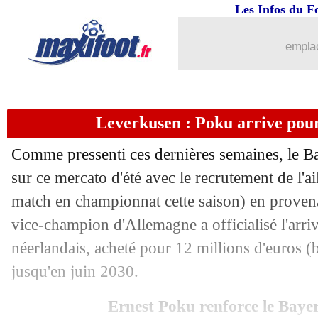
Les Infos du F
12/08
Saint-Gall
: Geubbels bientôt de retou
emplac
12/08
Aston Villa
: Newcastle s'attaque à R
12/08
Lens
: ça bouge pour Fulgini
Leverkusen : Poku arrive pour
12/08
PSG
: Man City s'active pour Donnar
Comme pressenti ces dernières semaines, le B
12/08
Inter
: un intérêt de Nice pour Taremi
sur ce mercato d'été avec le recrutement de l'ai
match en championnat cette saison) en provena
12/08
Pologne
: Lewandowski veut revenir
vice-champion d'Allemagne a officialisé l'arriv
néerlandais, acheté pour 12 millions d'euros (
12/08
PSG
: Mayulu touché à un adducteur
jusqu'en juin 2030.
12/08
Le Havre
: Londja repart en Suisse (of
Ernest Poku renforce le Baye