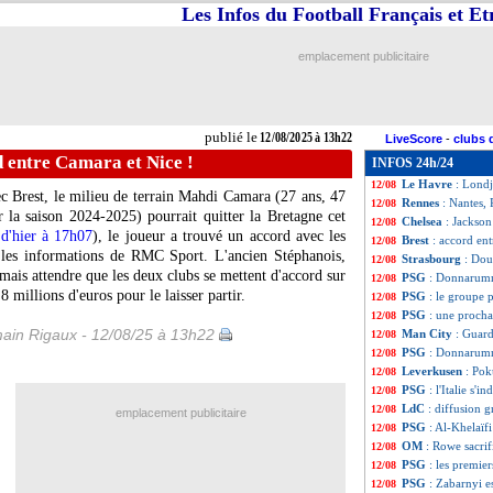
Les Infos du Football Français et E
Man City
: Greal
12/08
PSG
: 2025-2026,
12/08
Saint-Gall
: Geub
12/08
emplacement publicitaire
Aston Villa
: New
12/08
Lens
: ça bouge p
12/08
PSG
: Man City 
12/08
Inter
: un intérêt
12/08
publié le
12/08/2025 à 13h22
LiveScore
-
clubs 
Pologne
: Lewand
12/08
d entre Camara et Nice !
INFOS 24h/24
PSG
: Mayulu to
12/08
Le Havre
: Londj
12/08
c Brest, le milieu de terrain Mahdi
Camara
(27 ans, 47
Rennes
: Nantes,
12/08
 la saison 2024-2025) pourrait quitter la Bretagne cet
Chelsea
: Jackson
12/08
 d'hier à 17h07
), le joueur a trouvé un accord avec les
Brest
: accord en
12/08
s les informations de RMC Sport. L'ancien Stéphanois,
Strasbourg
: Dou
12/08
rmais attendre que les deux clubs se mettent d'accord sur
PSG
: Donnarumm
12/08
 millions d'euros pour le laisser partir.
PSG
: le groupe
12/08
PSG
: une procha
12/08
ain Rigaux - 12/08/25 à 13h22
Man City
: Guar
12/08
PSG
: Donnarumm
12/08
Leverkusen
: Pok
12/08
PSG
: l'Italie s
12/08
LdC
: diffusion 
12/08
emplacement publicitaire
PSG
: Al-Khelaïfi
12/08
OM
: Rowe sacri
12/08
PSG
: les premie
12/08
PSG
: Zabarnyi es
12/08