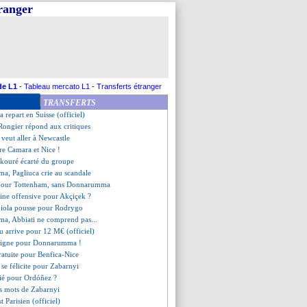
tranger
ish prêté à Everton (officiel)
 les ambitions de Luis Enrique
bels bientôt de retour en L1 ?
castle s'attaque à Ramsey
our Fulgini
s'active pour Donnarumma !
 de Nice pour Taremi ?
de L1
-
Tableau mercato L1
-
Transferts étranger
owski veut revenir
TRANSFERTS
uché à un adducteur
a repart en Suisse (officiel)
 Rongier répond aux critiques
 veut aller à Newcastle
tre Camara et Nice !
kouré écarté du groupe
a, Pagliuca crie au scandale
 pour Tottenham, sans Donnarumma
ine offensive pour Akçiçek ?
diola pousse pour Rodrygo
a, Abbiati ne comprend pas...
u arrive pour 12 M€ (officiel)
'indigne pour Donnarumma !
gratuite pour Benfica-Nice
 se félicite pour Zabarnyi
fié pour Ordóñez ?
rs mots de Zabarnyi
t Parisien (officiel)