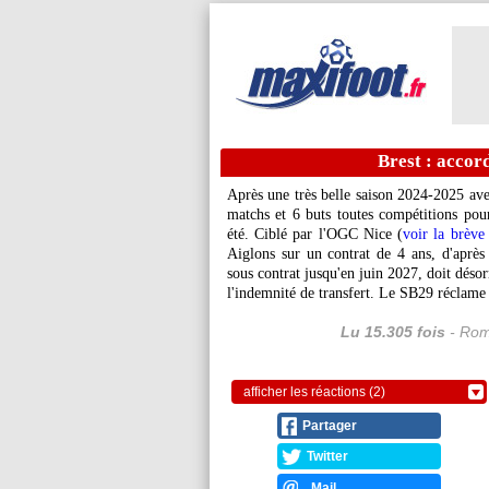
Brest : accor
Après une très belle saison 2024-2025 ave
matchs et 6 buts toutes compétitions pour
été. Ciblé par l'OGC Nice (
voir la brève
Aiglons sur un contrat de 4 ans, d'aprè
sous contrat jusqu'en juin 2027, doit déso
l'indemnité de transfert. Le SB29 réclame 8
Lu 15.305 fois
- Rom
afficher les réactions (2)
Partager
Twitter
Mail