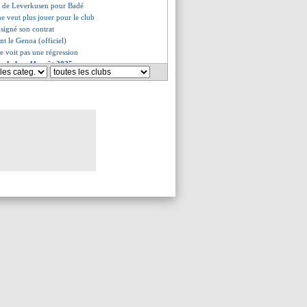
e de Leverkusen pour Badé
ne veut plus jouer pour le club
 signé son contrat
int le Genoa (officiel)
e voit pas une régression
es du lun. 11 août 2025
es du dim. 10 août 2025