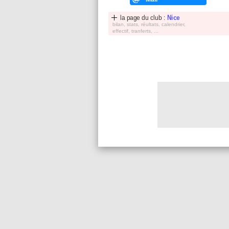
la page du club :
Nice
bilan, stats, réultats, calendrier,
effectif, tranferts, ...