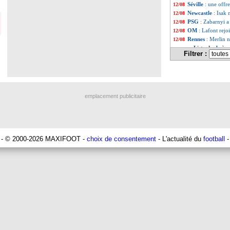
Séville
: une offr
12/08
Newcastle
: Isak 
12/08
PSG
: Zabarnyi a
12/08
OM
: Lafont rejo
12/08
Rennes
: Merlin n
12/08
Liste des brèv
...
Filtrer :
Liste des brèv
...
emplacement publicitaire
- © 2000-2026 MAXIFOOT -
choix de consentement
- L'actualité du
football
-