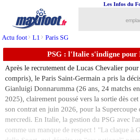
Les Infos du F
12/08
Aston Villa
: Newcastle s'attaque à R
emplac
12/08
Lens
: ça bouge pour Fulgini
>
>
Actu foot
L1
Paris SG
12/08
PSG
: Man City s'active pour Donnar
PSG : l'Italie s'indigne po
12/08
Inter
: un intérêt de Nice pour Taremi
Après le recrutement de Lucas Chevalier pour
12/08
Pologne
: Lewandowski veut revenir
compris), le Paris Saint-Germain a pris la déci
Gianluigi
Donnarumma
(26 ans, 24 matchs en
12/08
PSG
: Mayulu touché à un adducteur
2025), clairement poussé vers la sortie dès cet 
son contrat en juin 2026, pour la Supercoupe
12/08
Le Havre
: Londja repart en Suisse (of
mercredi. En Italie, la gestion du PSG avec l'a
comme un manque de respect ! "La claque à Gig
12/08
Rennes
: Nantes, Rongier répond aux c