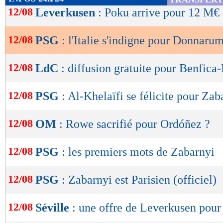
de
12/08
Leverkusen
: Poku arrive pour 12 M€ (
transalpine espère bien évidemment une solutio
lecture
titulaire de la Nazionale.
12/08
PSG
: l'Italie s'indigne pour Donnaru
OK
La Une de La Gazzetta dello Sport -
12/08
LdC
: diffusion gratuite pour Benfica
12/08
PSG
: Al-Khelaïfi se félicite pour Zab
12/08
OM
: Rowe sacrifié pour Ordóñez ?
12/08
PSG
: les premiers mots de Zabarnyi
12/08
PSG
: Zabarnyi est Parisien (officiel)
12/08
Séville
: une offre de Leverkusen pou