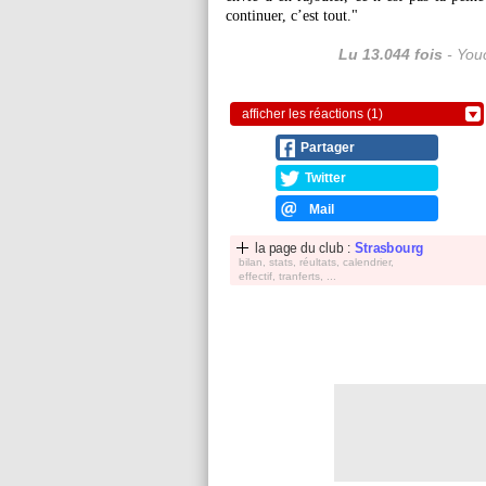
continuer, c’est tout."
Lu 13.044 fois
- Youc
afficher les réactions (1)
Partager
Twitter
Mail
la page du club :
Strasbourg
bilan, stats, réultats, calendrier,
effectif, tranferts, ...