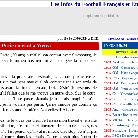
Les Infos du Football Français et E
emplacement publicitaire
publié le
02/05/2024 à 21h21
LiveScore
-
clubs 
 Prcic en veut à Vieira
INFOS 24h/24
brèves d'AUJ
...
Prcic (30 ans) a résilié son contrat avec Strasbourg, le
Liste des brèv
...
pour le milieu bosnien qui a mal digéré la fin de son
Atalanta
: imitat
02/05
OM
: Gasset regr
02/05
OM
: Harit évoqu
02/05
res à la préparation estivale, parce que j’avais été en
PSG
: Beye ne je
02/05
t sur moi, que mes qualités convenaient à son style de
OM
: Pau Lopez 
02/05
ours avant la fin du mercato, Loïc Désiré (le responsable
OM
: "tout est 
02/05
’il fallait que je me trouve un autre club. Sur le coup,
C4
: l'Olympiakos
02/05
s ce qu’il se passe. Jamais je n’aurais imaginé qu’on
C3
: Leverkusen 
02/05
oi, je ne voulais pas partir. Ça ne marche pas comme ça
C3
: Marseille 1-1
02/05
de Rennes aux Dernières Nouvelles d’Alsace.
Ang.
: Chelsea e
02/05
Brest
: Roy se mé
02/05
s ne le vivez pas bien. Je faisais mon travail et ensuite
VIDEOS
: la su
02/05
Strasbourg
: Prci
ésiliation, c’est un enchaînement de plein de choses, des
02/05
Stuttgart
: Hoene
02/05
’a fait penser qu’il valait mieux dire stop. Je n’ai pas
PSG
: Dugarry e
02/05
 d’entrer dans les détails. Ça ne servait plus à rien de