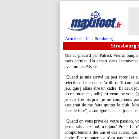
Actu foot
L1
Strasbourg
>
>
Strasbourg :
Mis au placard par Patrick Vieira, Sanjin 
mois dernier. Un départ dans l'anonymat 
aventure en Alsace.
"Quand je suis arrivé un peu après les aut
sélection. Le coach m’a dit qu’il comptai
jeu, que j’allais être un cadre. Et deux j
du recrutement, ndlr) est venu me voir. Qu
je suis très surpris, je ne comprends pa
essaierait de me faire quitter le club. M
dans le foot", a souligné l'ancien joueur 
"Quand on vous prive de votre passion, vou
je rentrais chez moi, a rajouté Prcic. La r
comportements des uns et des autres, qui m
envie d’en rajouter, ce n’est pas la peine