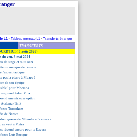
tranger
de L1
-
Tableau mercato L1
-
Transferts étranger
TRANSFERTS
OURD'HUI ( 8 août 2026)
es du ven. 3 mai 2024
ion de singe et salut nazi...
ette un manque de réussite
e l'aspect tactique
tte pas la pierre à Mbappé
fier de son équipe
possible" pour Mbemba
 surprend Aston Villa
prend une sérieuse option
 Atalanta (fini)
nfonce Tottenham
fie de Nantes
perbe réponse de Mbemba à Scamacca
c en veut à Vieira
ss répond encore pour le Bayern
nfonce Luis Enrique