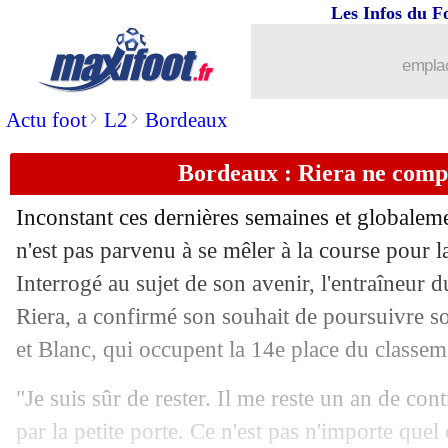
02/05
C3
: Marseille-Atalanta, les compos
Les Infos du F
02/05
Nice
: Abdelli en approche
emplac
02/05
OM
: Aubameyang remercie Gattuso
>
>
Actu foot
L2
Bordeaux
Bordeaux : Riera ne compt
02/05
Atalanta
: Gasperini adore Kolasinac
Inconstant ces dernières semaines et globale
02/05
PSG
: Hernandez prend la parole
n'est pas parvenu à se mêler à la course pour 
Interrogé au sujet de son avenir, l'entraîneur 
02/05
Benfica
: Di Maria ne retournera pas 
Riera, a confirmé son souhait de poursuivre s
02/05
Chelsea
: Jackson promet du mieux
et Blanc, qui occupent la 14e place du classem
"Je suis sûr de rester. Il me reste un an de cont
02/05
Man Utd
: Ten Hag dénonce une blag
par la petite porte. Ce n'est pas n'importe quel 