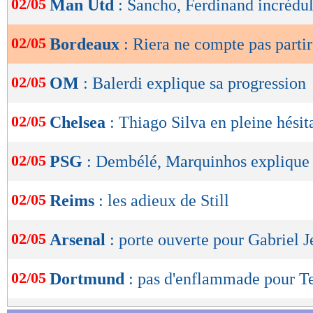
02/05
Man Utd
: Sancho, Ferdinand incrédul
de
lecture
02/05
Bordeaux
: Riera ne compte pas partir
OK
02/05
OM
: Balerdi explique sa progression
02/05
Chelsea
: Thiago Silva en pleine hésit
02/05
PSG
: Dembélé, Marquinhos explique 
02/05
Reims
: les adieux de Still
02/05
Arsenal
: porte ouverte pour Gabriel J
02/05
Dortmund
: pas d'enflammade pour T