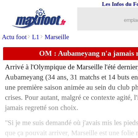
Les Infos du F
02/05
Stuttgart
: Hoeness répond encore pou
emplac
02/05
PSG
: Dugarry enfonce Luis Enrique
>
>
Actu foot
L1
Marseille
02/05
Monaco
: fin de saison pour Zakaria
OM : Aubameyang n'a jamais re
02/05
C3
: Marseille-Atalanta, les compos
Arrivé à l'Olympique de Marseille l'été dernier
02/05
Nice
: Abdelli en approche
Aubameyang
(34 ans, 31 matchs et 14 buts en
une première saison animée au sein du club ph
02/05
OM
: Aubameyang remercie Gattuso
crises. Pour autant, malgré ce contexte agité, l
jamais regretté son choix.
02/05
Atalanta
: Gasperini adore Kolasinac
"Si je me suis demandé où j'avais mis les pied
02/05
PSG
: Hernandez prend la parole
que ça pouvait arriver, Marseille est une folie 