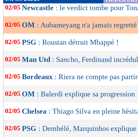
de
02/05
Newcastle
: le verdict tombe pour Ton
lecture
02/05
OM
: Aubameyang n'a jamais regretté
OK
02/05
PSG
: Roustan détruit Mbappé !
02/05
Man Utd
: Sancho, Ferdinand incrédul
02/05
Bordeaux
: Riera ne compte pas partir
02/05
OM
: Balerdi explique sa progression
02/05
Chelsea
: Thiago Silva en pleine hésit
02/05
PSG
: Dembélé, Marquinhos explique 