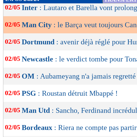
de
02/05
Inter
: Lautaro et Barella vont prolon
lecture
02/05
Man City
: le Barça veut toujours Ca
OK
02/05
Dortmund
: avenir déjà réglé pour H
02/05
Newcastle
: le verdict tombe pour Ton
02/05
OM
: Aubameyang n'a jamais regretté
02/05
PSG
: Roustan détruit Mbappé !
02/05
Man Utd
: Sancho, Ferdinand incrédul
02/05
Bordeaux
: Riera ne compte pas partir