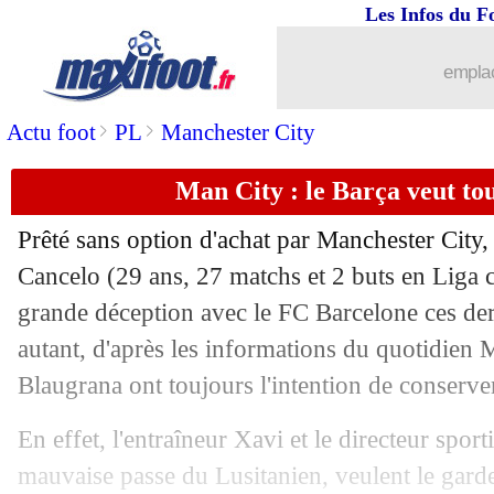
Les Infos du F
02/05
Brest
: Roy se méfie de Nantes
emplac
02/05
VIDEOS
: la superbe réponse de Mb
>
>
Actu foot
PL
Manchester City
02/05
Strasbourg
: Prcic en veut à Vieira
Man City : le Barça veut to
02/05
Stuttgart
: Hoeness répond encore pou
Prêté sans option d'achat par Manchester City, 
02/05
PSG
: Dugarry enfonce Luis Enrique
Cancelo
(29 ans, 27 matchs et 2 buts en Liga c
grande déception avec le FC Barcelone ces de
02/05
Monaco
: fin de saison pour Zakaria
autant, d'après les informations du quotidien M
Blaugrana ont toujours l'intention de conserver
02/05
C3
: Marseille-Atalanta, les compos
En effet, l'entraîneur Xavi et le directeur spor
02/05
Nice
: Abdelli en approche
mauvaise passe du Lusitanien, veulent le garde