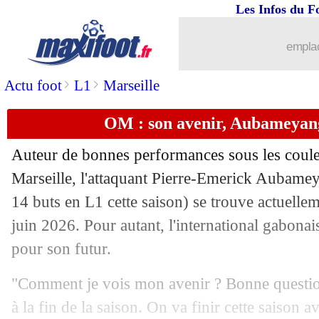
Les Infos du F
02/05
Arsenal
: porte ouverte pour Gabriel J
emplac
02/05
Dortmund
: pas d'enflammade pour T
>
>
Actu foot
L1
Marseille
02/05
Reims
: Still, c'est fini ! (officiel)
OM : son avenir, Aubameyang
02/05
OM
: comme le BvB face au PSG pou
Auteur de bonnes performances sous les coul
02/05
Leverkusen
: Xabi Alonso maintient l
Marseille, l'attaquant Pierre-Emerick
Aubamey
14 buts en L1 cette saison) se trouve actuelle
02/05
Dortmund
: Sancho savoure son retou
juin 2026. Pour autant, l'international gabonai
pour son futur.
02/05
PSG
: Mendes découpé par Laurent Le
"Comment je vois mon avenir ? Bonne question 
02/05
Brighton
: un nom pour l'après-De Ze
à la fin de la saison. On va finir cette saison 