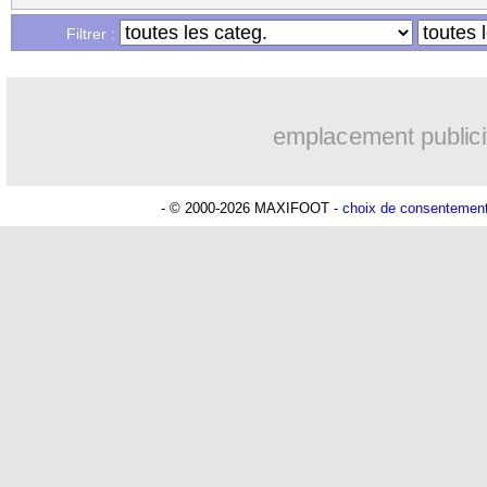
...
Liste des brèves du mar. 30 avril 2024
Filtrer :
emplacement publici
- © 2000-2026 MAXIFOOT -
choix de consentemen