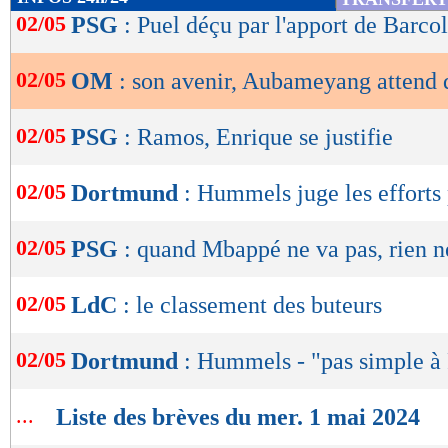
de
02/05
PSG
: Puel déçu par l'apport de Barco
lecture
02/05
OM
: son avenir, Aubameyang attend 
OK
02/05
PSG
: Ramos, Enrique se justifie
02/05
Dortmund
: Hummels juge les efforts 
02/05
PSG
: quand Mbappé ne va pas, rien n
02/05
LdC
: le classement des buteurs
02/05
Dortmund
: Hummels - "pas simple à 
...
Liste des brèves du mer. 1 mai 2024