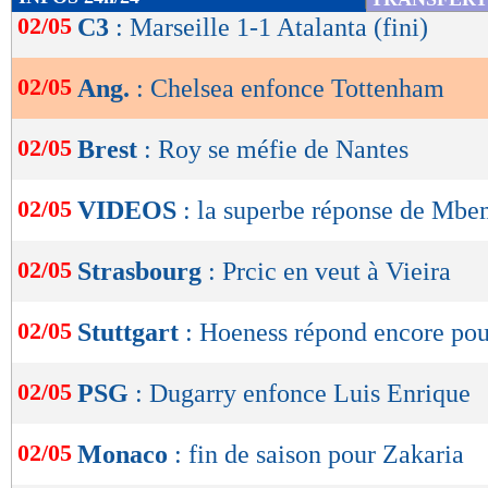
de
02/05
C3
: Marseille 1-1 Atalanta (fini)
lecture
02/05
Ang.
: Chelsea enfonce Tottenham
OK
02/05
Brest
: Roy se méfie de Nantes
02/05
VIDEOS
: la superbe réponse de Mb
02/05
Strasbourg
: Prcic en veut à Vieira
02/05
Stuttgart
: Hoeness répond encore pou
02/05
PSG
: Dugarry enfonce Luis Enrique
02/05
Monaco
: fin de saison pour Zakaria