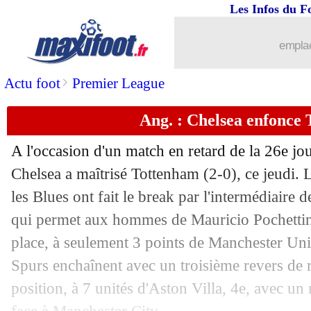
Les Infos du F
emplac
>
Actu foot
Premier League
Ang. : Chelsea enfonce
A l'occasion d'un match en retard de la 26e j
Chelsea a maîtrisé Tottenham (2-0), ce jeudi.
les Blues ont fait le break par l'intermédiaire
qui permet aux hommes de Mauricio Pochettin
place, à seulement 3 points de Manchester Unit
...
brèves d'AUJOURD'HUI ( 7 août 202
Spurs enchaînent avec un troisième revers de r
position, à 7 unités d'Aston Villa, 4e, avec u
...
Liste des brèves du ven. 3 mai 2024