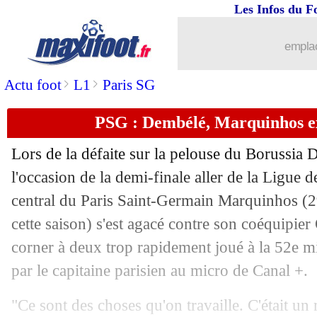
Les Infos du F
02/05
Atalanta
: Gasperini adore Kolasinac
emplac
02/05
PSG
: Hernandez prend la parole
>
>
Actu foot
L1
Paris SG
02/05
Benfica
: Di Maria ne retournera pas 
PSG : Dembélé, Marquinhos ex
02/05
Chelsea
: Jackson promet du mieux
Lors de la défaite sur la pelouse du Borussia
02/05
Man Utd
: Ten Hag dénonce une blag
l'occasion de la demi-finale aller de la Ligue
central du Paris Saint-Germain
Marquinhos
(2
02/05
PSG
: Hernandez, coup dur confirmé !
cette saison) s'est agacé contre son coéquipi
corner à deux trop rapidement joué à la 52e m
02/05
OM
: Balerdi dévoile ses modèles
par le capitaine parisien au micro de Canal +.
02/05
Inter
: Lautaro et Barella vont prolon
"Ce sont des choses qu'on travaille. C'était u