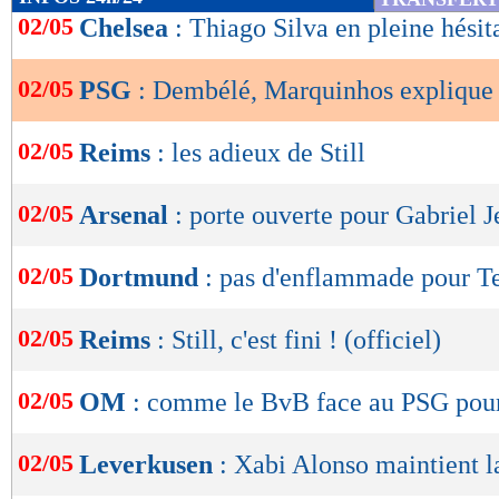
de
02/05
Chelsea
: Thiago Silva en pleine hésit
lecture
02/05
PSG
: Dembélé, Marquinhos explique 
OK
02/05
Reims
: les adieux de Still
02/05
Arsenal
: porte ouverte pour Gabriel J
02/05
Dortmund
: pas d'enflammade pour T
02/05
Reims
: Still, c'est fini ! (officiel)
02/05
OM
: comme le BvB face au PSG pou
02/05
Leverkusen
: Xabi Alonso maintient l