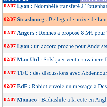
de
02/07
Lyon
: Ndombélé transféré à Tottenham
lecture
02/07
Strasbourg
: Bellegarde arrive de Lens
OK
02/07
Angers
: Rennes a proposé 8 M€ pour 
02/07
Lyon
: un accord proche pour Anderse
02/07
Man Utd
: Solskjaer veut convaincre
02/07
TFC
: des discussions avec Abdennou
02/07
EdF
: Rabiot envoie un message à De
02/07
Monaco
: Badiashile a la cote en Angl
Lu 9.141 fois
- Damien Da Silva 