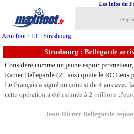
Les Infos du F
02/07
CAN
: le Mali et la Tunisie en 8es !
emplac
02/07
Barça
: Umtiti sur le marché ?
>
>
Actu foot
L1
Strasbourg
02/07
Séville
: en larmes, Sarabia fait ses ad
Strasbourg : Bellegarde arriv
02/07
Lyon
: Fekir proposé à Arsenal pour 
Considéré comme un jeune espoir prometteur, l
02/07
ASSE
: accord trouvé pour Palencia
Ricner Bellegarde (21 ans) quitte le RC Lens 
Le Français a signé un contrat de 4 ans avec l
02/07
PSG
: une enveloppe de 200 M€ cet ét
cette opération a été estimée à 2 millions d'eur
02/07
OM
: Benedetto en approche ?
Jean-Ricner Bellegarde rejoi
02/07
PSG
: Herrera bien attendu jeudi