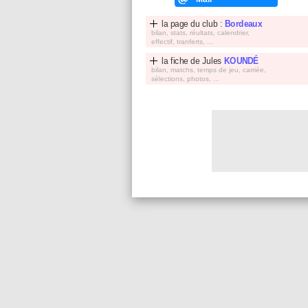
la page du club :
Bordeaux
bilan, stats, réultats, calendrier,
effectif, tranferts, ...
la fiche de
Jules
KOUNDÉ
bilan, matchs, temps de jeu, carriée,
sélections, photos, ...