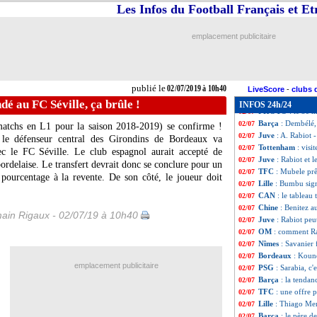
EdF
: Rabiot env
02/07
Les Infos du Football Français et E
Monaco
: Badiash
02/07
OM
: Ocampos se
02/07
emplacement publicitaire
Juve
: Blanc cons
02/07
Real
: Reguilon v
02/07
Barça
: Griezman
02/07
Bordeaux
: Kosc
02/07
publié le
02/07/2019 à 10h40
Barça
: Boateng r
02/07
LiveScore
-
clubs 
Man Utd
: Diop 
02/07
é au FC Séville, ça brûle !
INFOS 24h/24
PHOTO
: le 3e 
02/07
Barça
: Dembélé, 
02/07
atchs en L1 pour la saison 2018-2019) se confirme !
Juve
: A. Rabiot 
02/07
 le défenseur central des Girondins de Bordeaux va
Tottenham
: vis
02/07
ec le FC Séville. Le club espagnol aurait accepté de
Juve
: Rabiot et 
02/07
 bordelaise. Le transfert devrait donc se conclure pour un
TFC
: Mubele prê
02/07
pourcentage à la revente. De son côté, le joueur doit
Lille
: Bumbu sign
02/07
CAN
: le tableau
02/07
Chine
: Benitez a
02/07
ain Rigaux - 02/07/19 à 10h40
Juve
: Rabiot peu
02/07
OM
: comment Ra
02/07
Nîmes
: Savanier 
02/07
Bordeaux
: Kound
02/07
emplacement publicitaire
PSG
: Sarabia, c'e
02/07
Barça
: la tenda
02/07
TFC
: une offre
02/07
Lille
: Thiago Men
02/07
Barça
: le père 
02/07