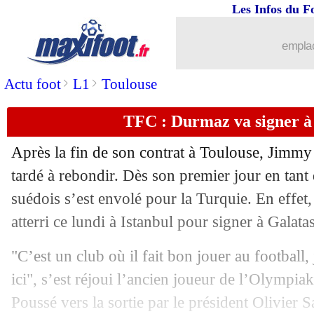
Les Infos du F
emplac
>
>
Actu foot
L1
Toulouse
TFC : Durmaz va signer à
Après la fin de son contrat à Toulouse,
Jimmy
tardé à rebondir. Dès son premier jour en tant q
suédois s’est envolé pour la Turquie. En effet,
atterri ce lundi à Istanbul pour signer à Galata
"C’est un club où il fait bon jouer au football, 
ici", s’est réjoui l’ancien joueur de l’Olympi
Poussé vers la sortie par le président Olivier