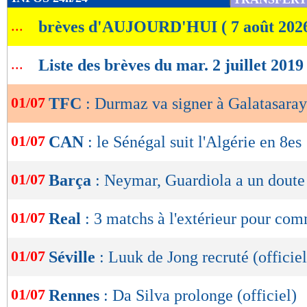
de
...
brèves d'AUJOURD'HUI ( 7 août 202
lecture
OK
...
Liste des brèves du mar. 2 juillet 2019
01/07
TFC
: Durmaz va signer à Galatasaray
01/07
CAN
: le Sénégal suit l'Algérie en 8es
01/07
Barça
: Neymar, Guardiola a un doute
01/07
Real
: 3 matchs à l'extérieur pour co
01/07
Séville
: Luuk de Jong recruté (officiel
01/07
Rennes
: Da Silva prolonge (officiel)