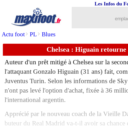
Les Infos du F
01/07
Man Utd
: prolongation pour Rashford 
emplac
01/07
Angers
: Alioui, c'est signé (officiel)
>
>
Actu foot
PL
Blues
01/07
OM
: Eyraud tendu face à la presse...
Chelsea : Higuain retourne 
01/07
Lille
: Reinildo définitivement signé (o
Auteur d'un prêt mitigé à Chelsea sur la second
01/07
Barça
: Dembélé finalement sacrifié ?
l'attaquant Gonzalo
Higuain
(31 ans) fait, com
Juventus Turin. Selon les informations de Sky 
01/07
Nice
: Vieira dément les rumeurs
n'ont pas levé l'option d'achat, fixée à 36 mill
l'international argentin.
01/07
MLS
: Ibrahimovic, sa nouvelle punch
Apprécié par le nouveau coach de la Vieille D
01/07
ASSE
: le point mercato de Printant
buteur du Real Madrid va-t-il avoir sa chance 