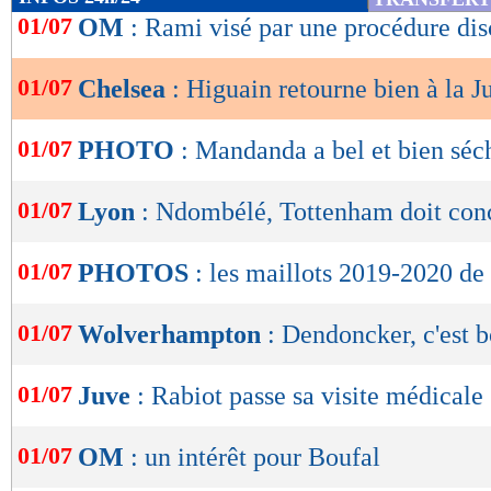
de
01/07
OM
: Rami visé par une procédure dis
lecture
01/07
Chelsea
: Higuain retourne bien à la J
OK
01/07
PHOTO
: Mandanda a bel et bien séc
01/07
Lyon
: Ndombélé, Tottenham doit con
01/07
PHOTOS
: les maillots 2019-2020 d
01/07
Wolverhampton
: Dendoncker, c'est b
01/07
Juve
: Rabiot passe sa visite médicale
01/07
OM
: un intérêt pour Boufal