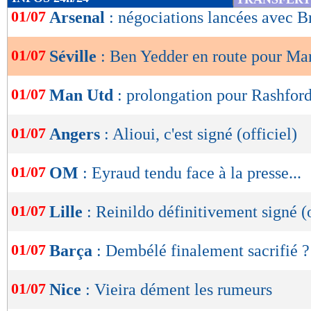
de
01/07
Arsenal
: négociations lancées avec B
lecture
01/07
Séville
: Ben Yedder en route pour Ma
OK
01/07
Man Utd
: prolongation pour Rashford 
01/07
Angers
: Alioui, c'est signé (officiel)
01/07
OM
: Eyraud tendu face à la presse...
01/07
Lille
: Reinildo définitivement signé (o
01/07
Barça
: Dembélé finalement sacrifié ?
01/07
Nice
: Vieira dément les rumeurs