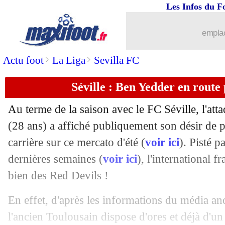
Les Infos du F
01/07
Juve
: Rabiot, c'est officiel !
emplac
01/07
OM
: Thauvin est passé à La Comman
>
>
Actu foot
La Liga
Sevilla FC
01/07
Monaco
: Gelson Martins reste à l'ASM
Séville : Ben Yedder en rout
01/07
ASSE
: Saliba, la mise au point de R
Au terme de la saison avec le FC Séville, l'att
01/07
Barça
: le plan du Bayern pour Dembé
(28 ans) a affiché publiquement son désir de 
carrière sur ce mercato d'été (
voir ici
). Pisté 
01/07
Real
: Kovacic rejoint Chelsea (officie
dernières semaines (
voir ici
), l'international f
bien des Red Devils !
01/07
Man Utd
: Rooney n'oublie pas van G
En effet, d'après les informations du média a
01/07
Bordeaux
: Bernardoni prolongé et prê
l'ancien Toulousain dispose d'ores et déjà d'u