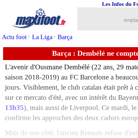
Les Infos du F
...
Liste des brèves du mer. 3 juillet 2019
emplac
02/07
OM
: Benedetto, la réponse du boss d
>
>
Actu foot
La Liga
Barça
02/07
CAN
: le tableau de la phase finale
Barça : Dembélé ne compte
02/07
CdM (f)
: les Américaines en finale !
L'avenir d'
Ousmane Dembélé
(22 ans, 29 matc
02/07
CAN
: le Mali et la Tunisie en 8es !
saison 2018-2019) au FC Barcelone a beaucoup 
jours. Visiblement, le club catalan était prêt à 
02/07
Barça
: Umtiti sur le marché ?
sur ce mercato d'été, avec un intérêt du Baye
13h35
), mais aussi de Liverpool. Ce mardi, l
02/07
Séville
: en larmes, Sarabia fait ses ad
confirme les approches des deux cadors europ
02/07
Lyon
: Fekir proposé à Arsenal pour 
Mais de son côté, l'ancien Rennais refuse d'en