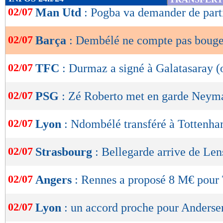
de
02/07
Man Utd
: Pogba va demander de part
lecture
02/07
Barça
: Dembélé ne compte pas bouge
OK
02/07
TFC
: Durmaz a signé à Galatasaray (o
02/07
PSG
: Zé Roberto met en garde Neym
02/07
Lyon
: Ndombélé transféré à Tottenham
02/07
Strasbourg
: Bellegarde arrive de Lens
02/07
Angers
: Rennes a proposé 8 M€ pour 
02/07
Lyon
: un accord proche pour Anderse