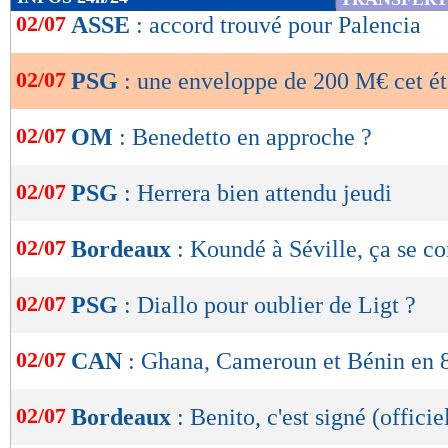
de
02/07
ASSE
: accord trouvé pour Palencia
lecture
02/07
PSG
: une enveloppe de 200 M€ cet ét
OK
02/07
OM
: Benedetto en approche ?
02/07
PSG
: Herrera bien attendu jeudi
02/07
Bordeaux
: Koundé à Séville, ça se c
02/07
PSG
: Diallo pour oublier de Ligt ?
02/07
CAN
: Ghana, Cameroun et Bénin en 8
02/07
Bordeaux
: Benito, c'est signé (officie