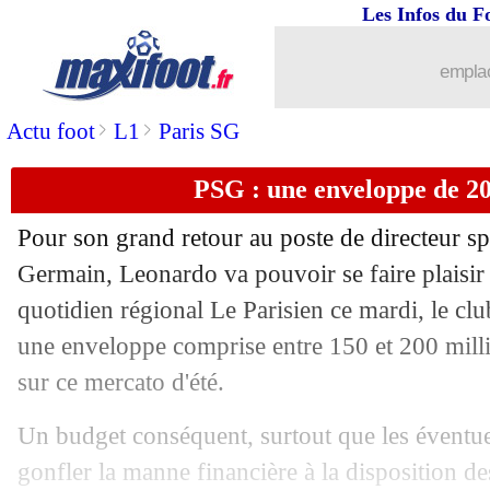
Les Infos du F
emplac
>
>
Actu foot
L1
Paris SG
PSG : une enveloppe de 20
Pour son grand retour au poste de directeur spo
Germain, Leonardo va pouvoir se faire plaisir
quotidien régional Le Parisien ce mardi, le clu
une enveloppe comprise entre 150 et 200 milli
sur ce mercato d'été.
Un budget conséquent, surtout que les éventue
...
brèves d'AUJOURD'HUI ( 9 août 202
gonfler la manne financière à la disposition de