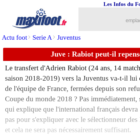
Les Infos du F
02/07
Monaco
: Badiashile a la cote en Angl
emplac
02/07
OM
: Ocampos se rapproche du FC Sév
>
>
Actu foot
Serie A
Juventus
02/07
Juve
: Blanc conseille Sarri pour Rabi
Juve : Rabiot peut-il repens
02/07
Real
: Reguilon vers un prêt à Séville
Le transfert d'Adrien Rabiot (24 ans, 14 match
02/07
Barça
: Griezmann attendu la semaine
saison 2018-2019) vers la Juventus va-t-il lui
de l'équipe de France, fermées depuis son refus
02/07
Bordeaux
: Koscielny pour remplacer
Coupe du monde 2018 ? Pas immédiatement, se
qui explique que l'international français devra 
02/07
Barça
: Boateng retourne à Sassuolo (o
pas pour s'expliquer avec le sélectionneur de
et cela ne sera pas nécessairement suffisant.
02/07
Man Utd
: Diop n'ira pas au clash a