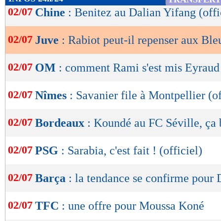
de
02/07
Chine
: Benitez au Dalian Yifang (offi
lecture
02/07
Juve
: Rabiot peut-il repenser aux Ble
OK
02/07
OM
: comment Rami s'est mis Eyraud
02/07
Nîmes
: Savanier file à Montpellier (of
02/07
Bordeaux
: Koundé au FC Séville, ça 
02/07
PSG
: Sarabia, c'est fait ! (officiel)
02/07
Barça
: la tendance se confirme pour
02/07
TFC
: une offre pour Moussa Koné