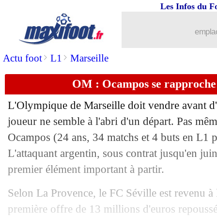
Les Infos du F
02/07
PSG
: Herrera bien attendu jeudi
emplac
02/07
Bordeaux
: Koundé à Séville, ça se c
>
>
Actu foot
L1
Marseille
02/07
PSG
: Diallo pour oublier de Ligt ?
OM : Ocampos se rapproche 
02/07
CAN
: Ghana, Cameroun et Bénin en 8
L'Olympique de Marseille doit vendre avant d'a
02/07
Bordeaux
: Benito, c'est signé (officie
joueur ne semble à l'abri d'un départ. Pas mêm
Ocampos
(24 ans, 34 matchs et 4 buts en L1 
02/07
Man Utd
: Pogba va demander de part
L'attaquant argentin, sous contrat jusqu'en juin
premier élément important à partir.
02/07
Barça
: Dembélé ne compte pas bouge
Selon La Provence, le FC Séville est revenu à 
02/07
TFC
: Durmaz a signé à Galatasaray (o
première offre de 13 millions d'euros repouss