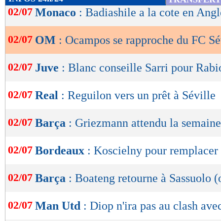
de
02/07
Monaco
: Badiashile a la cote en Angl
lecture
02/07
OM
: Ocampos se rapproche du FC Sév
OK
02/07
Juve
: Blanc conseille Sarri pour Rabi
02/07
Real
: Reguilon vers un prêt à Séville
02/07
Barça
: Griezmann attendu la semaine
02/07
Bordeaux
: Koscielny pour remplacer
02/07
Barça
: Boateng retourne à Sassuolo (o
02/07
Man Utd
: Diop n'ira pas au clash a