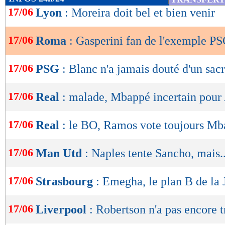
de
17/06
Lyon
: Moreira doit bel et bien venir
lecture
17/06
Roma
: Gasperini fan de l'exemple P
OK
17/06
PSG
: Blanc n'a jamais douté d'un sac
17/06
Real
: malade, Mbappé incertain pour 
17/06
Real
: le BO, Ramos vote toujours M
17/06
Man Utd
: Naples tente Sancho, mais..
17/06
Strasbourg
: Emegha, le plan B de la 
17/06
Liverpool
: Robertson n'a pas encore 