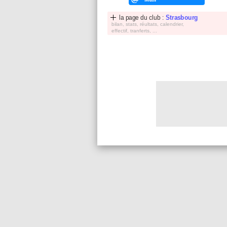
la page du club :
Strasbourg
bilan, stats, réultats, calendrier,
effectif, tranferts, ...