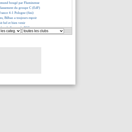
tmund bougé par Fluminense
classement du groupe C (EdF)
France 4-1 Pologne (fini)
ms, Bilbao a toujours espoir
it bel et bien venir
i fan de l'exemple PSG
jamais douté d'un sacre en C1
appé incertain pour Al-Hilal
mos vote toujours Mbappé
 tente Sancho, mais...
gha, le plan B de la Juve ?
tson n'a pas encore tranché
Lille, Nice, Lorient, pas Angers
France-Pologne, les compos
rrence de Rennes pour Gueye
, Simeone confirme son intérêt
ra devrait bien partir
es discute avec Darwin Nuñez
 pense aussi à Laporte
 Neymar est fan de Doué
se dirige vers un départ !
face à West Ham en août
e
: P. David n'ira pas en L1
 se lance pour Ounahi
remplaçant de Luis Castro connu
ça en action pour Vanderson