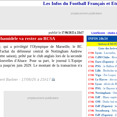
Les Infos du Football Français et E
emplacement publicitaire
publié le
17/06/2025 à 21h17
LiveScore
-
clubs 
bamidele va rester au RCSA
INFOS 24h/24
brèves d'AUJ
...
, qui a privilégié l'Olympique de Marseille, le RC
Liste des brèv
...
 d'achat du défenseur central de Nottingham Andrew
Lyon
: Lacombe,
17/06
te saison), prêté par le club anglais lors de la seconde
CdM Clubs
: Riv
17/06
Nouvelles d'Alsace. Pour sa part, le journal L'Equipe
Euro (Espoirs)
: 
17/06
era jusqu'en juin 2029. Le montant de la transaction n'a
PSG
: le Ballon 
17/06
Lille
: Broholm m
17/06
Vigo
: Fer Lopez
17/06
nt Barbier - 17/06/25 à 21h17
Le Havre
: des 
17/06
Lyon
: décès de 
17/06
PSG
: le Bayern i
17/06
Nottingham
: Om
17/06
EdF
: Blanc espè
17/06
emplacement publicitaire
OM
: Dedic bel e
17/06
EdF (Espoirs)
: l
17/06
Strasbourg
: Seba
17/06
EdF (Espoirs)
: Z
17/06