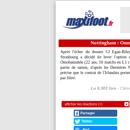
Nottingham : Omo
Après l'échec du dossier CJ Egan-Riley
Strasbourg a décidé de lever l'option
Omobamidele
(22 ans, 10 matchs en L1 cet
partie de saison, d'après les Dernières 
précise que le contrat de l'Irlandais port
pas filtré.
Lu 6.303 fois
- Cléme
afficher les réactions (+)
Partager
Twitter
Mail