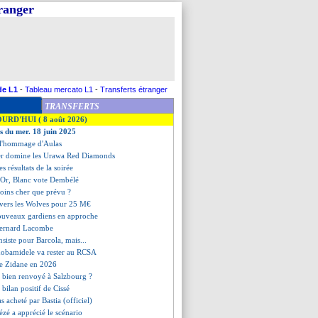
tranger
de L1
-
Tableau mercato L1
-
Transferts étranger
TRANSFERTS
OURD'HUI ( 8 août 2026)
es du mer. 18 juin 2025
 l'hommage d'Aulas
er domine les Urawa Red Diamonds
les résultats de la soirée
d'Or, Blanc vote Dembélé
oins cher que prévu ?
 vers les Wolves pour 25 M€
nouveaux gardiens en approche
Bernard Lacombe
nsiste pour Barcola, mais...
obamidele va rester au RCSA
re Zidane en 2026
t bien renvoyé à Salzbourg ?
e bilan positif de Cissé
s acheté par Bastia (officiel)
ézé a apprécié le scénario