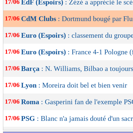
17/06
EdF (Espoirs)
: Zézé a apprécié le sc
de
lecture
17/06
CdM Clubs
: Dortmund bougé par Fl
OK
17/06
Euro (Espoirs)
: classement du group
17/06
Euro (Espoirs)
: France 4-1 Pologne (f
17/06
Barça
: N. Williams, Bilbao a toujours
17/06
Lyon
: Moreira doit bel et bien venir
17/06
Roma
: Gasperini fan de l'exemple P
17/06
PSG
: Blanc n'a jamais douté d'un sac