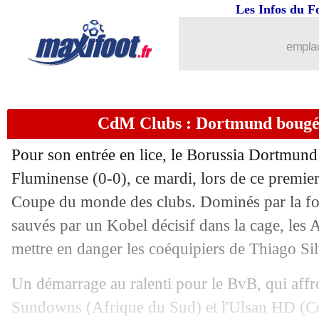
...
brèves d'AUJOURD'HUI ( 6 août 202
Les Infos du F
...
Liste des brèves du mer. 18 juin 2025
emplac
17/06
Lyon
: Lacombe, l'hommage d'Aulas
CdM Clubs : Dortmund bougé
17/06
CdM Clubs
: River domine les Uraw
Pour son entrée en lice, le Borussia Dortmund s
17/06
Euro (Espoirs)
: les résultats de la soi
Fluminense (0-0), ce mardi, lors de ce premie
Coupe du monde des clubs. Dominés par la for
17/06
PSG
: le Ballon d'Or, Blanc vote Dem
sauvés par un Kobel décisif dans la cage, les 
17/06
Lille
: Broholm moins cher que prévu 
mettre en danger les coéquipiers de Thiago Si
Un démarrage au ralenti pour le BvB, qui affr
17/06
Vigo
: Fer Lopez vers les Wolves pou
Sundowns (Afrique du Sud) et l'Ulsan HD (C