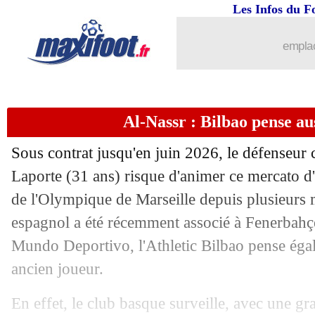
17/06
Euro (Espoirs)
: classement du group
Les Infos du F
17/06
Euro (Espoirs)
: France 4-1 Pologne (f
emplac
17/06
Barça
: N. Williams, Bilbao a toujours
Al-Nassr : Bilbao pense au
17/06
Lyon
: Moreira doit bel et bien venir
Sous contrat jusqu'en juin 2026, le défenseur
17/06
Roma
: Gasperini fan de l'exemple P
Laporte (31 ans) risque d'animer ce mercato d
de l'Olympique de Marseille depuis plusieurs m
17/06
PSG
: Blanc n'a jamais douté d'un sac
espagnol a été récemment associé à Fenerbahçe
17/06
Real
: malade, Mbappé incertain pour 
Mundo Deportivo, l'Athletic Bilbao pense éga
ancien joueur.
17/06
Real
: le BO, Ramos vote toujours M
En effet, le club basque surveille, avec une gra