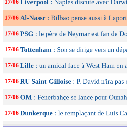
17/06
Liverpool
: Naples discute avec Darw
de
lecture
17/06
Al-Nassr
: Bilbao pense aussi à Lapor
OK
17/06
PSG
: le père de Neymar est fan de D
17/06
Tottenham
: Son se dirige vers un dépa
17/06
Lille
: un amical face à West Ham en 
17/06
RU Saint-Gilloise
: P. David n'ira pas
17/06
OM
: Fenerbahçe se lance pour Ounah
17/06
Dunkerque
: le remplaçant de Luis C