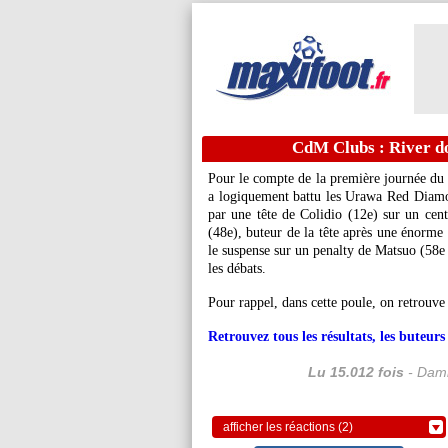
CdM Clubs : River 
Pour le compte de la première journée du
a logiquement battu les Urawa Red Diamo
par une tête de Colidio (12e) sur un cent
(48e), buteur de la tête après une énorme 
le suspense sur un penalty de Matsuo (58e 
les débats.
Pour rappel, dans cette poule, on retrouve
Retrouvez tous les résultats, les buteu
Lu 15.012 fois
- Dami
afficher les réactions (2)