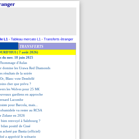
tranger
de L1
-
Tableau mercato L1
-
Transferts étranger
TRANSFERTS
OURD'HUI ( 7 août 2026)
es du mer. 18 juin 2025
 l'hommage d'Aulas
er domine les Urawa Red Diamonds
les résultats de la soirée
d'Or, Blanc vote Dembélé
oins cher que prévu ?
 vers les Wolves pour 25 M€
nouveaux gardiens en approche
Bernard Lacombe
nsiste pour Barcola, mais...
obamidele va rester au RCSA
re Zidane en 2026
t bien renvoyé à Salzbourg ?
e bilan positif de Cissé
s acheté par Bastia (officiel)
ézé a apprécié le scénario