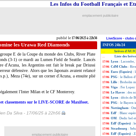
Les Infos du Football Français et E
emplacement publicitaire
publié le
17/06/2025 à 22h56
LiveScore
-
clubs 
domine les Urawa Red Diamonds
INFOS 24h/24
brèves d'AUJ
...
 groupe E de la Coupe du monde des Clubs, River Plate
Liste des brèv
...
nds (3-1) ce mardi au Lumen Field de Seattle. Lancés
Lyon
: Lacombe,
17/06
re d'Acuna, les Argentins ont fait le break par Driussi
CdM Clubs
: Riv
17/06
erreur défensive. Alors que les Japonais avaient relancé
Euro (Espoirs)
: 
17/06
s.p.), Meza (74e), sur un corner d'Acuna, a ensuite plié
PSG
: le Ballon 
17/06
Lille
: Broholm m
17/06
Vigo
: Fer Lopez
17/06
 également l'Inter Milan et le CF Monterrey.
Le Havre
: des 
17/06
Lyon
: décès de 
17/06
rs et classements sur le LIVE-SCORE de Maxifoot.
PSG
: le Bayern i
17/06
Nottingham
: Om
17/06
en Da Silva - 17/06/25 à 22h56
EdF
: Blanc espè
17/06
OM
: Dedic bel e
17/06
EdF (Espoirs)
: l
17/06
Strasbourg
: Seba
17/06
EdF (Espoirs)
: Z
17/06
emplacement publicitaire