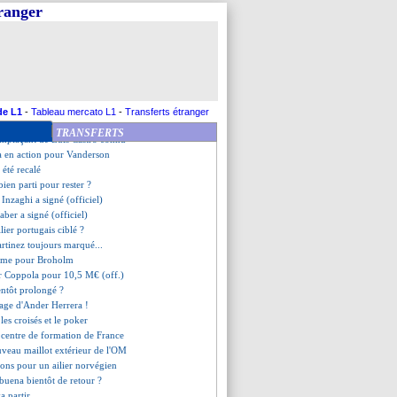
, Simeone confirme son intérêt
tranger
ra devrait bien partir
es discute avec Darwin Nuñez
 pense aussi à Laporte
 Neymar est fan de Doué
se dirige vers un départ !
face à West Ham en août
e
: P. David n'ira pas en L1
de L1
-
Tableau mercato L1
-
Transferts étranger
 se lance pour Ounahi
TRANSFERTS
remplaçant de Luis Castro connu
ça en action pour Vanderson
 été recalé
ien parti pour rester ?
 Inzaghi a signé (officiel)
Jaber a signé (officiel)
ilier portugais ciblé ?
rtinez toujours marqué...
irme pour Broholm
oir Coppola pour 10,5 M€ (off.)
ntôt prolongé ?
uage d'Ander Herrera !
les croisés et le poker
r centre de formation de France
uveau maillot extérieur de l'OM
sions pour un ailier norvégien
lbuena bientôt de retour ?
a partir