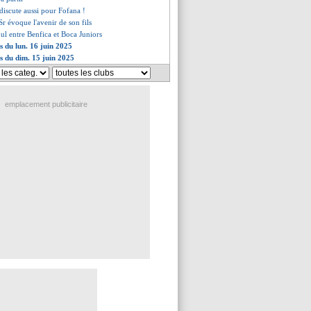
discute aussi pour Fofana !
r évoque l'avenir de son fils
nul entre Benfica et Boca Juniors
s du lun. 16 juin 2025
es du dim. 15 juin 2025
emplacement publicitaire