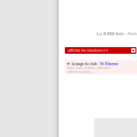
Lu 8.968 fois
- Roma
afficher les réactions (+)
la page du club :
St Etienne
bilan, stats, réultats, calendrier,
effectif, tranferts, ...