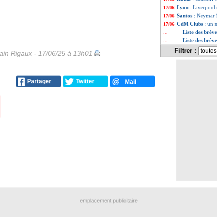
Lyon
: Liverpool 
17/06
Santos
: Neymar S
17/06
CdM Clubs
: un 
17/06
Liste des brève
...
Liste des brèv
...
Filtrer :
in Rigaux - 17/06/25 à 13h01
Partager
Twitter
Mail
emplacement publicitaire