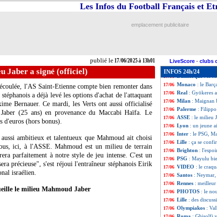
Atletico
: Romero
17/06
Les Infos du Football Français et E
Strasbourg
: Diar
17/06
Liverpool
: Napl
17/06
emplacement publicitaire
Al-Nassr
: Bilbao
17/06
PSG
: le père de
17/06
Tottenham
: Son 
17/06
Lille
: un amical 
17/06
publié le
17/06/2025 à 13h01
RU Saint-Gillois
17/06
LiveScore
-
clubs 
OM
: Fenerbahçe
17/06
u Jaber a signé (officiel)
INFOS 24h/24
Dunkerque
: le 
17/06
Monaco
: le Bar
17/06
n écoulée, l'AS Saint-Etienne compte bien remonter dans
Real
: Gyökeres a
17/06
 stéphanois a déjà levé les options d'achat de l'attaquant
Milan
: Maignan b
17/06
me Bernauer. Ce mardi, les Verts ont aussi officialisé
Palerme
: Filippo
17/06
 Jaber (25 ans) en provenance du Maccabi Haïfa. Le
ASSE
: le milieu 
17/06
s d'euros (hors bonus).
Lyon
: un jeune a
17/06
Inter
: le PSG, Ma
17/06
aussi ambitieux et talentueux que Mahmoud ait choisi
Lille
: ça se conf
17/06
ous, ici, à l'ASSE. Mahmoud est un milieu de terrain
Brighton
: l'esp
17/06
rera parfaitement à notre style de jeu intense. C'est un
PSG
: Mayulu bie
17/06
ra précieuse", s'est réjoui l'entraîneur stéphanois Eirik
VIDEO
: le craq
17/06
nal israélien.
Santos
: Neymar, 
17/06
Rennes
: meilleu
17/06
ueille le milieu Mahmoud Jaber
PHOTOS
: le no
17/06
Lille
: des discus
17/06
Olympiakos
: Va
17/06
Roma
: Ghisolfi v
17/06