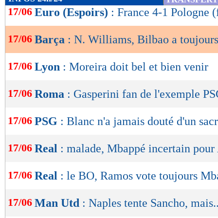
de
17/06
Euro (Espoirs)
: France 4-1 Pologne (f
lecture
17/06
Barça
: N. Williams, Bilbao a toujours
OK
17/06
Lyon
: Moreira doit bel et bien venir
17/06
Roma
: Gasperini fan de l'exemple P
17/06
PSG
: Blanc n'a jamais douté d'un sac
17/06
Real
: malade, Mbappé incertain pour 
17/06
Real
: le BO, Ramos vote toujours M
17/06
Man Utd
: Naples tente Sancho, mais..