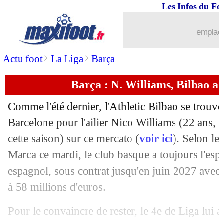
Les Infos du F
17/06
CdM Clubs
: River domine les Uraw
emplac
17/06
Euro (Espoirs)
: les résultats de la soi
>
>
Actu foot
La Liga
Barça
17/06
PSG
: le Ballon d'Or, Blanc vote Dem
Barça : N. Williams, Bilbao a
17/06
Lille
: Broholm moins cher que prévu 
Comme l'été dernier, l'Athletic Bilbao se tro
17/06
Vigo
: Fer Lopez vers les Wolves pou
Barcelone pour l'ailier Nico
Williams
(22 ans, 
cette saison) sur ce mercato (
voir ici
). Selon l
17/06
Le Havre
: des nouveaux gardiens en
Marca ce mardi, le club basque a toujours l'espo
espagnol, sous contrat jusqu'en juin 2027 avec 
17/06
Lyon
: décès de Bernard Lacombe
à 58 millions d'euros.
17/06
PSG
: le Bayern insiste pour Barcola, 
Pour le convaincre de rester, le 4e de Liga lui