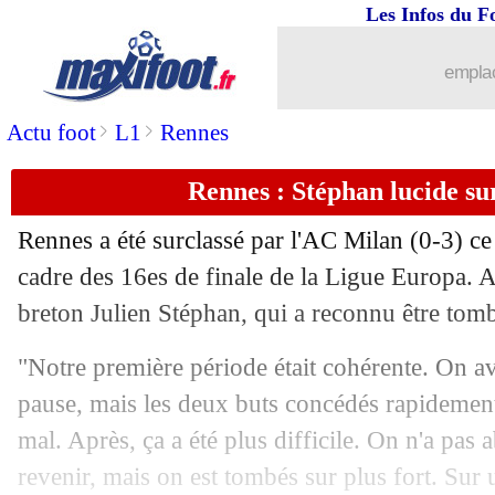
Les Infos du F
emplac
>
>
Actu foot
L1
Rennes
Rennes : Stéphan lucide su
Rennes a été surclassé par l'AC Milan (0-3) ce 
cadre des 16es de finale de la Ligue Europa.
breton Julien Stéphan, qui a reconnu être tomb
"Notre première période était cohérente. On av
pause, mais les deux buts concédés rapidement
mal. Après, ça a été plus difficile. On n'a pas
revenir, mais on est tombés sur plus fort. Su