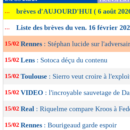
de
...
brèves d'AUJOURD'HUI ( 6 août 202
lecture
OK
...
Liste des brèves du ven. 16 février 20
15/02
Rennes
: Stéphan lucide sur l'adversai
15/02
Lens
: Sotoca déçu du contenu
15/02
Toulouse
: Sierro veut croire à l'exploi
15/02
VIDEO
: l'incroyable sauvetage de Da
15/02
Real
: Riquelme compare Kroos à Fed
15/02
Rennes
: Bourigeaud garde espoir