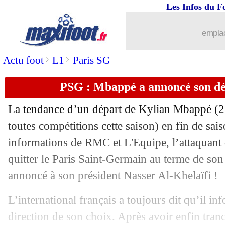
Les Infos du F
15/02
OM
: Harit n'a pas les mots...
emplac
15/02
PSG
: Mbappé, Courbis déplore le tim
>
>
Actu foot
L1
Paris SG
15/02
OM
: le discours cash d'Aubameyang 
PSG : Mbappé a annoncé son dép
15/02
Shakhtar
: Pusic reste fier de son équ
La tendance d’un départ de Kylian
Mbappé
(2
15/02
OM
: Gattuso voit le nul comme une d
toutes compétitions cette saison) en fin de sai
informations de RMC et L'Equipe, l’attaquant 
15/02
PSG
: Osimhen favori pour oublier M
quitter le Paris Saint-Germain au terme de son c
annoncé à son président Nasser Al-Khelaïfi !
15/02
Juve
: des nouvelles de Pogba
L’international français a toujours dit qu’il in
15/02
VIDEO
: Haller, le superbe accueil 
direction de son choix. Après avoir enfin tranc