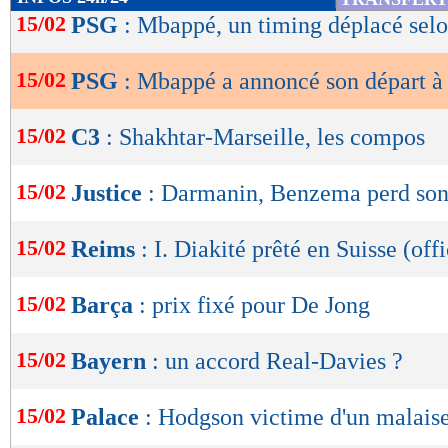
de
15/02
PSG
: Mbappé, un timing déplacé sel
lecture
15/02
PSG
: Mbappé a annoncé son départ à
OK
15/02
C3
: Shakhtar-Marseille, les compos
15/02
Justice
: Darmanin, Benzema perd son 
15/02
Reims
: I. Diakité prêté en Suisse (offi
15/02
Barça
: prix fixé pour De Jong
15/02
Bayern
: un accord Real-Davies ?
15/02
Palace
: Hodgson victime d'un malais