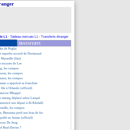
tranger
Toulouse (fini)
 Rennes (fini)
bourg (fini)
s les mots...
urbis déplore le timing
s cash d'Aubameyang !
reste fier de son équipe
de L1
-
Tableau mercato L1
-
Transferts étranger
t le nul comme une défaite
TRANSFERTS
avori pour oublier Mbappé ?
les de Pogba
 le superbe accueil de Dortmund
 Marseille (fini)
es excuses de Lee
rg, les compos
louse, les compos
nnes, les compos
sser a apprécié sa franchise
 file à Orlando (officiel)
emercie Mbappé
n timing déplacé selon Larqué
nnoncé son départ à Al-Khelaïfi
seille, les compos
n, Benzema perd son bras de fer
 prêté en Suisse (officiel)
é pour De Jong
rd Real-Davies ?