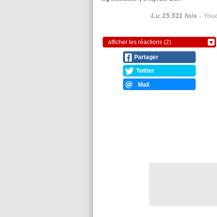
Lu 15.511 fois
- Youc
afficher les réactions (2)
Partager
Twitter
Mail