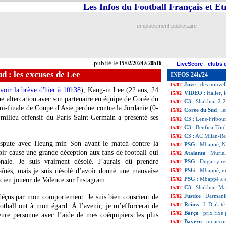
Les Infos du Football Français et E
C3
: Benfica 2-1 
15/02
C3
: AC Milan 3-0
15/02
C3
: Lens 0-0 Fri
15/02
emplacement publicitaire
OM
: Harit n'a pa
15/02
PSG
: Mbappé, Co
15/02
OM
: le discour
15/02
Shakhtar
: Pusic 
15/02
publié le
15/02/2024 à 20h16
LiveScore
-
clubs 
OM
: Gattuso voi
15/02
d : les excuses de Lee
INFOS 24h/24
PSG
: Osimhen f
15/02
Juve
: des nouvel
15/02
voir la brève d'hier à 10h38
), Kang-in Lee (22 ans, 24
VIDEO
: Haller,
15/02
une altercation avec son partenaire en équipe de Corée du
C3
: Shakhtar 2-2
15/02
i-finale de Coupe d'Asie perdue contre la Jordanie (0-
Corée du Sud
: l
15/02
 milieu offensif du Paris Saint-Germain a présenté ses
C3
: Lens-Fribou
15/02
C3
: Benfica-Tou
15/02
C3
: AC Milan-Re
15/02
dispute avec Heung-min Son avant le match contre la
PSG
: Mbappé, Na
15/02
ir causé une grande déception aux fans de football qui
Atalanta
: Muriel
15/02
onale. Je suis vraiment désolé. J’aurais dû prendre
PSG
: Dugarry r
15/02
 aînés, mais je suis désolé d’avoir donné une mauvaise
PSG
: Mbappé, u
15/02
PSG
: Mbappé a a
ncien joueur de Valence sur Instagram.
15/02
C3
: Shakhtar-Mar
15/02
Justice
: Darmani
déçus par mon comportement. Je suis bien conscient de
15/02
Reims
: I. Diakité
15/02
football ont à mon égard. À l’avenir, je m’efforcerai de
Barça
: prix fix
15/02
eure personne avec l’aide de mes coéquipiers les plus
Bayern
: un acco
15/02