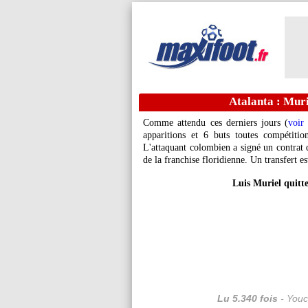
Atalanta : Murie
Comme attendu ces derniers jours (
voir
apparitions et 6 buts toutes compétitio
L'attaquant colombien a signé un contrat 
de la franchise floridienne. Un transfert e
Luis Muriel quitt
Lu 5.340 fois
- Youc