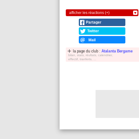
afficher les réactions (+)
Partager
Twitter
Mail
la page du club :
Atalanta Bergame
bilan, stats, réultats, calendrier,
effectif, tranferts, ...