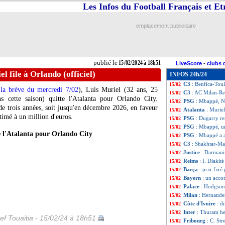
Les Infos du Football Français et E
OM
: le discour
15/02
Shakhtar
: Pusic 
15/02
OM
: Gattuso voi
15/02
emplacement publicitaire
PSG
: Osimhen f
15/02
Juve
: des nouvel
15/02
VIDEO
: Haller,
15/02
C3
: Shakhtar 2-2
15/02
publié le
15/02/2024 à 18h51
LiveScore
-
clubs 
Corée du Sud
: l
15/02
l file à Orlando (officiel)
INFOS 24h/24
C3
: Lens-Fribou
15/02
C3
: Benfica-Tou
15/02
 la brève du mercredi 7/02
), Luis
Muriel
(32 ans, 25
C3
: AC Milan-Re
15/02
ns cette saison) quitte l'Atalanta pour Orlando City.
PSG
: Mbappé, Na
15/02
de trois années, soit jusqu'en décembre 2026, en faveur
Atalanta
: Muriel
15/02
stimé à un million d'euros.
PSG
: Dugarry r
15/02
PSG
: Mbappé, u
15/02
e l'Atalanta pour Orlando City
PSG
: Mbappé a a
15/02
C3
: Shakhtar-Mar
15/02
Justice
: Darmani
15/02
Reims
: I. Diakité
15/02
Barça
: prix fix
15/02
Bayern
: un acco
15/02
Palace
: Hodgson
15/02
Milan
: Hernandez
15/02
Côte d'Ivoire
: d
15/02
Inter
: Thuram he
15/02
ef Touaitia - 15/02/24 à 18h51
Fribourg
: C. Str
15/02