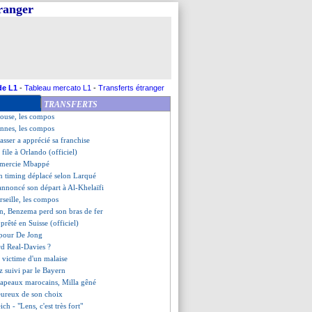
tranger
s cash d'Aubameyang !
reste fier de son équipe
t le nul comme une défaite
avori pour oublier Mbappé ?
les de Pogba
 le superbe accueil de Dortmund
 Marseille (fini)
de L1
-
Tableau mercato L1
-
Transferts étranger
es excuses de Lee
TRANSFERTS
rg, les compos
louse, les compos
nnes, les compos
sser a apprécié sa franchise
 file à Orlando (officiel)
emercie Mbappé
n timing déplacé selon Larqué
nnoncé son départ à Al-Khelaïfi
seille, les compos
n, Benzema perd son bras de fer
 prêté en Suisse (officiel)
é pour De Jong
rd Real-Davies ?
 victime d'un malaise
 suivi par le Bayern
rapeaux marocains, Milla gêné
ureux de son choix
eich - "Lens, c'est très fort"