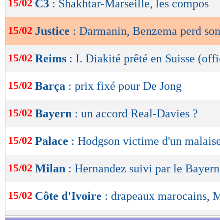
15/02
C3
: Shakhtar-Marseille, les compos
de
lecture
15/02
Justice
: Darmanin, Benzema perd son 
OK
15/02
Reims
: I. Diakité prêté en Suisse (offi
15/02
Barça
: prix fixé pour De Jong
15/02
Bayern
: un accord Real-Davies ?
15/02
Palace
: Hodgson victime d'un malais
15/02
Milan
: Hernandez suivi par le Bayern
15/02
Côte d'Ivoire
: drapeaux marocains, M