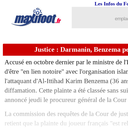
15/02
OM
: le discours cash d'Aubameyang 
Les Infos du F
15/02
Shakhtar
: Pusic reste fier de son équ
emplac
15/02
OM
: Gattuso voit le nul comme une d
Justice : Darmanin, Benzema pe
15/02
PSG
: Osimhen favori pour oublier M
Accusé en octobre dernier par le ministre de l
15/02
Juve
: des nouvelles de Pogba
d'être "en lien notoire" avec l'organisation is
l'attaquant d'Al-Ittihad Karim Benzema (36 ans
15/02
VIDEO
: Haller, le superbe accueil 
diffamation. Cette plainte a été classée sans su
15/02
C3
: Shakhtar 2-2 Marseille (fini)
annoncé jeudi le procureur général de la Cour
La commission des requêtes de la Cour de jus
15/02
Corée du Sud
: les excuses de Lee
retient que la plainte du joueur français "est r