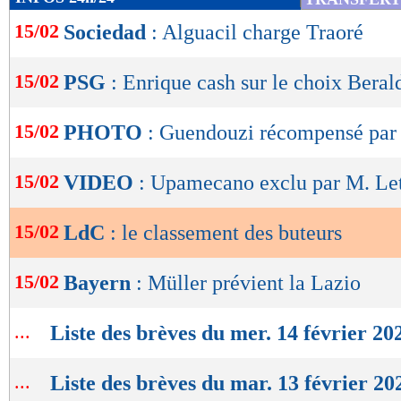
de
15/02
Sociedad
: Alguacil charge Traoré
lecture
OK
15/02
PSG
: Enrique cash sur le choix Beral
15/02
PHOTO
: Guendouzi récompensé par
15/02
VIDEO
: Upamecano exclu par M. Le
15/02
LdC
: le classement des buteurs
15/02
Bayern
: Müller prévient la Lazio
...
Liste des brèves du mer. 14 février 20
...
Liste des brèves du mar. 13 février 20