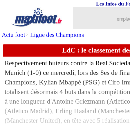
Les Infos du F
15/02
Milan
: Rennes s'offre une page dans 
emplac
15/02
PSG
: Nasri n'est pas convaincu
>
Actu foot
Ligue des Champions
15/02
Lazio
: Sarri s'attend à un enfer à Mun
LdC : le classement de
15/02
OM
: McCourt défend Longoria
Respectivement buteurs contre la Real Socieda
Munich (1-0) ce mercredi, lors des 8es de final
15/02
Sociedad
: une stat' offensive alarman
Champions, Kylian Mbappé (PSG) et Ciro Im
15/02
totalisent désormais 4 buts dans la compétition 
PSG
: Mbappé à la table des grands e
à une longueur d'Antoine Griezmann (Atletic
15/02
L1
: Rashani et Bizot sont fixés
(Atletico Madrid), Erling Haaland (Mancheste
(Manchester United), en tête avec 5 réalisation
15/02
Class. FIFA
: ça bouge pour l'Afrique 