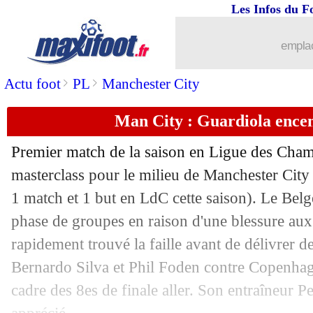
Les Infos du F
emplac
>
>
Actu foot
PL
Manchester City
Man City : Guardiola ence
Premier match de la saison en Ligue des Cham
masterclass pour le milieu de Manchester Cit
1 match et 1 but en LdC cette saison). Le Belg
phase de groupes en raison d'une blessure aux 
rapidement trouvé la faille avant de délivrer d
Bernardo Silva et Phil Foden contre Copenhag
cadre des 8es de finale aller. Son entraîneur 