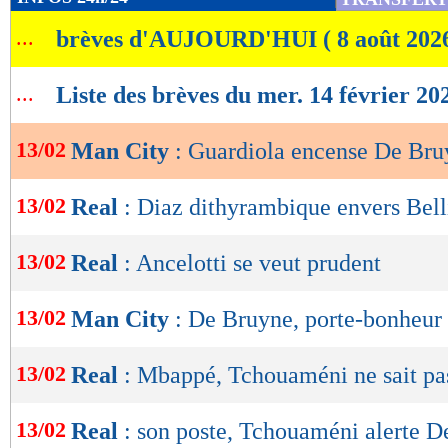
de
...
brèves d'AUJOURD'HUI ( 8 août 202
lecture
OK
...
Liste des brèves du mer. 14 février 20
13/02
Man City
: Guardiola encense De Bru
13/02
Real
: Diaz dithyrambique envers Bel
13/02
Real
: Ancelotti se veut prudent
13/02
Man City
: De Bruyne, porte-bonheur
13/02
Real
: Mbappé, Tchouaméni ne sait pas
13/02
Real
: son poste, Tchouaméni alerte 