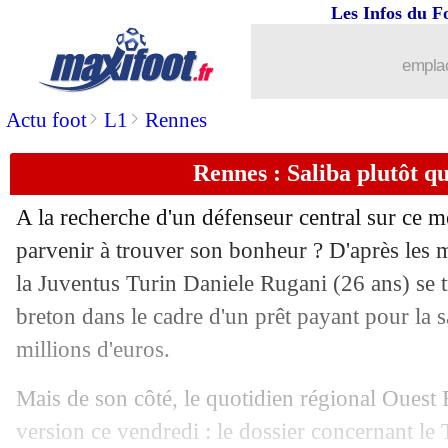
Les Infos du F
02/10
C3
: le tirage complet de la phase de p
emplac
02/10
C3
: Lille tombe sur Milan et le Celtic
>
>
Actu foot
L1
Rennes
02/10
C3
: Nice avec Leverkusen !
Rennes : Saliba plutôt q
02/10
Real
: Carvajal, la tuile...
A la recherche d'un défenseur central sur ce me
parvenir à trouver son bonheur ? D'après les mé
02/10
Atletico
: un proche de Cavani catégo
la Juventus Turin
Daniele Rugani
(26 ans) se 
02/10
breton dans le cadre d'un prêt payant pour la s
ASSE
: Fofana à Leicester, c'est bouclé
millions d'euros.
02/10
PSG-OM
: Neymar, Alvaro envisage u
Mais de son côté, le quotidien régional Ouest 
02/10
Chelsea
: le Bayern avance pour Huds
version ce vendredi : le dossier concernant le 