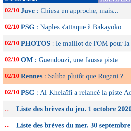
de
02/10
Juve
: Chiesa en approche, mais...
lecture
OK
02/10
PSG
: Naples s'attaque à Bakayoko
02/10
PHOTOS
: le maillot de l'OM pour la
02/10
OM
: Guendouzi, une fausse piste
02/10
Rennes
: Saliba plutôt que Rugani ?
02/10
PSG
: Al-Khelaïfi a relancé la piste A
...
Liste des brèves du jeu. 1 octobre 202
...
Liste des brèves du mer. 30 septembre