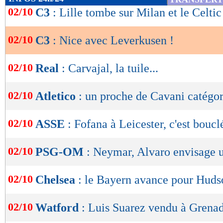
de
02/10
C3
: Lille tombe sur Milan et le Celtic
lecture
02/10
C3
: Nice avec Leverkusen !
OK
02/10
Real
: Carvajal, la tuile...
02/10
Atletico
: un proche de Cavani catégo
02/10
ASSE
: Fofana à Leicester, c'est bouclé
02/10
PSG-OM
: Neymar, Alvaro envisage u
02/10
Chelsea
: le Bayern avance pour Huds
02/10
Watford
: Luis Suarez vendu à Grenad