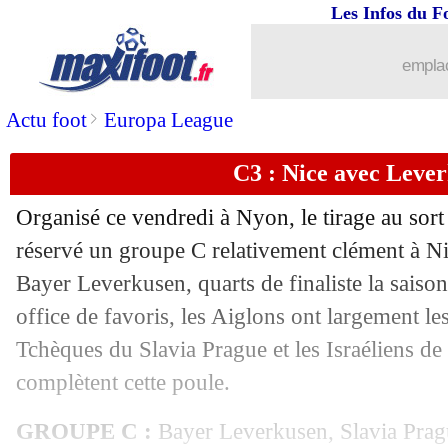
Les Infos du F
02/10
Lyon
: Jean Lucas va rester et veut s'
emplac
02/10
OM
: Thauvin surpris par Luis Henriq
>
Actu foot
Europa League
02/10
EdF
: Deschamps juge les chances de 
C3 : Nice avec Lever
02/10
PSG
: les recrues, Marquinhos nuance
Organisé ce vendredi à Nyon, le tirage au sort
02/10
Lyon
: Pellistri met la pression !
réservé un groupe C relativement clément à Ni
Bayer Leverkusen, quarts de finaliste la saiso
02/10
OM
: Porto, un déchirement pour Vill
office de favoris, les Aiglons ont largement l
Tchèques du Slavia Prague et les Israéliens de
02/10
Leeds
: Cuisance, un problème médica
complètent cette poule.
02/10
Barça
: Koeman s'explique pour Dem
GROUPE C :
Bayer Leverkusen, Slavia Prag