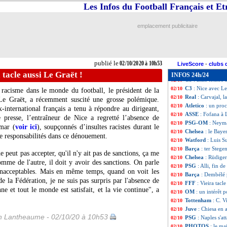
Barça
: Koeman s
02/10
Les Infos du Football Français et E
Lyon
: Aouar et D
02/10
Rennes
: Saliba 
02/10
emplacement publicitaire
OM
: Neymar-Alv
02/10
Barça
: Dembélé 
02/10
OM
: le point me
02/10
Lille
: J. Pied - "o
02/10
publié le
02/10/2020 à 10h53
OM
: les vérités
02/10
LiveScore
-
clubs 
C3
: le tirage co
02/10
 tacle aussi Le Graët !
INFOS 24h/24
C3
: Lille tombe s
02/10
C3
: Nice avec L
02/10
racisme dans le monde du football, le président de la
Real
: Carvajal, la
02/10
 Le Graët, a récemment suscité une grosse polémique.
Atletico
: un pro
02/10
x-international français a tenu à répondre au dirigeant,
ASSE
: Fofana à L
02/10
 presse, l’entraîneur de Nice a regretté l’absence de
PSG-OM
: Neyma
02/10
mar (
voir ici
), soupçonnés d’insultes racistes durant le
Chelsea
: le Bay
02/10
de responsabilités dans ce dénouement.
Watford
: Luis S
02/10
Barça
: ter Stege
02/10
 peut pas accepter, qu'il n'y ait pas de sanctions, ça me
Chelsea
: Rüdiger
02/10
mme de l'autre, il doit y avoir des sanctions. On parle
PSG
: Alli, fin d
02/10
 inacceptables. Mais en même temps, quand on voit les
Barça
: Dembélé 
02/10
de la Fédération, je ne suis pas surpris par l'absence de
FFF
: Vieira tacl
02/10
 et tout le monde est satisfait, et la vie continue", a
OM
: un intérêt p
02/10
Tottenham
: C. V
02/10
Juve
: Chiesa en 
02/10
 Lantheaume - 02/10/20 à 10h53
PSG
: Naples s'a
02/10
PHOTOS
: le ma
02/10