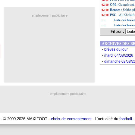
OM
: Guendouzi, 
02/10
Rennes
: Saliba p
02/10
PSG
: Al-Khelaïfi
02/10
emplacement publicitaire
Liste des brèv
...
Liste des brèv
...
Filtrer :
ARCHIVES DES B
.
brèves du jour
.
mardi 04/08/2026
.
dimanche 02/08/2
emplacement publicitaire
- © 2000-2026 MAXIFOOT -
choix de consentement
- L'actualité du
football
-