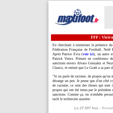
FFF : Vieira
En cherchant à minimiser la présence du 
Fédération Française de Football, Noël
Après Patrice Evra (
voir ici
), un autre e
Patrick Vieira. Présent en conférence de
sanctions envers Alvaro Gonzalez et Ney
Clasico, et estimé que Le Graët a sa part 
"Si on parle de racisme, de propos qu'on ne
dérange un peu. Je pense que d'un côté co
de racisme, ce sont des choses qui sont
propos qui ont été tenus par le président 
sanctions. Comme ça, on n'embête personne
taclé le technicien azuréen.
Lu 27.597 fois
- Romain