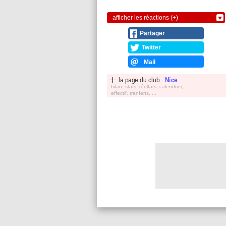
afficher les réactions (+)
Partager
Twitter
Mail
la page du club :
Nice
bilan, stats, réultats, calendrier,
effectif, tranferts, ...