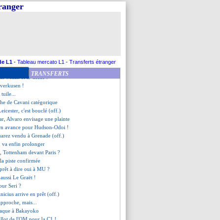
'explique pour Dembélé
tranger
epay, Garcia dans l'attente
ou Rugani ? Stéphan esquive
aro, AVB veut tourner la page
ne bougera pas !
rcato de Villas-Boas
n sera prêts"
 de Thauvin sur son avenir
de L1
-
Tableau mercato L1
-
Transferts étranger
mplet de la phase de poules !
TRANSFERTS
ur Milan et le Celtic !
everkusen !
 tuile...
che de Cavani catégorique
eicester, c'est bouclé (off.)
r, Alvaro envisage une plainte
ern avance pour Hudson-Odoi !
uarez vendu à Grenade (off.)
n va enfin prolonger
, Tottenham devant Paris ?
e la piste confirmée
prêt à dire oui à MU ?
e aussi Le Graët !
our Seri ?
inicius arrive en prêt (off.)
approche, mais...
ttaque à Bakayoko
illot de l'OM pour la C1 !