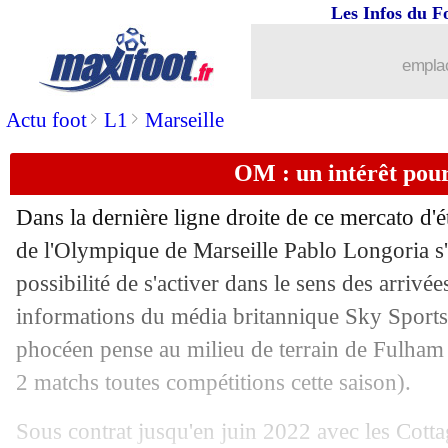
Les Infos du F
02/10
OM
: le point mercato de Villas-Boas
emplac
02/10
Lille
: J. Pied - "on sera prêts"
>
>
Actu foot
L1
Marseille
02/10
OM
: les vérités de Thauvin sur son a
OM : un intérêt pour
02/10
C3
: le tirage complet de la phase de p
Dans la dernière ligne droite de ce mercato d'ét
02/10
C3
: Lille tombe sur Milan et le Celtic
de l'Olympique de Marseille Pablo Longoria s'
possibilité de s'activer dans le sens des arrivée
02/10
C3
: Nice avec Leverkusen !
informations du média britannique Sky Sports 
phocéen pense au milieu de terrain de Fulham
02/10
Real
: Carvajal, la tuile...
2 matchs toutes compétitions cette saison).
02/10
Atletico
: un proche de Cavani catégo
Sous contrat jusqu'en juin 2022 avec les Cottag