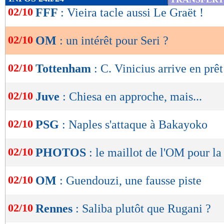
de
02/10
FFF
: Vieira tacle aussi Le Graët !
lecture
02/10
OM
: un intérêt pour Seri ?
OK
02/10
Tottenham
: C. Vinicius arrive en prêt
02/10
Juve
: Chiesa en approche, mais...
02/10
PSG
: Naples s'attaque à Bakayoko
02/10
PHOTOS
: le maillot de l'OM pour la
02/10
OM
: Guendouzi, une fausse piste
02/10
Rennes
: Saliba plutôt que Rugani ?