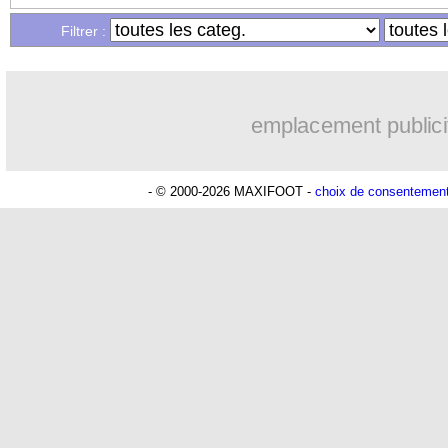
...
Liste des brèves du mer. 30 septembre
Filtrer :
emplacement publici
- © 2000-2026 MAXIFOOT -
choix de consentemen