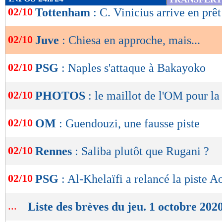
de
02/10
Tottenham
: C. Vinicius arrive en prêt
lecture
02/10
Juve
: Chiesa en approche, mais...
OK
02/10
PSG
: Naples s'attaque à Bakayoko
02/10
PHOTOS
: le maillot de l'OM pour la
02/10
OM
: Guendouzi, une fausse piste
02/10
Rennes
: Saliba plutôt que Rugani ?
02/10
PSG
: Al-Khelaïfi a relancé la piste A
...
Liste des brèves du jeu. 1 octobre 202