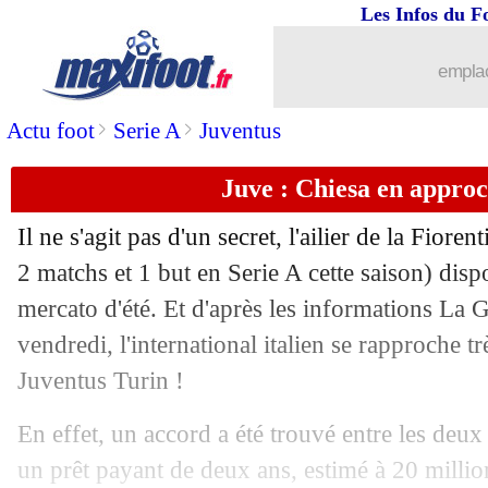
Les Infos du F
02/10
OM
: les vérités de Thauvin sur son a
emplac
02/10
C3
: le tirage complet de la phase de p
>
>
Actu foot
Serie A
Juventus
02/10
C3
: Lille tombe sur Milan et le Celtic
Juve : Chiesa en approch
02/10
C3
: Nice avec Leverkusen !
Il ne s'agit pas d'un secret, l'ailier de la Fioren
02/10
Real
: Carvajal, la tuile...
2 matchs et 1 but en Serie A cette saison) disp
mercato d'été. Et d'après les informations La G
02/10
Atletico
: un proche de Cavani catégo
vendredi, l'international italien se rapproche t
Juventus Turin !
02/10
ASSE
: Fofana à Leicester, c'est bouclé
En effet, un accord a été trouvé entre les deu
02/10
PSG-OM
: Neymar, Alvaro envisage u
un prêt payant de deux ans, estimé à 20 millio