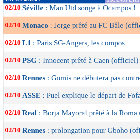
de
02/10
Séville
: Man Utd songe à Ocampos !
lecture
02/10
Monaco
: Jorge prêté au FC Bâle (offi
OK
02/10
L1
: Paris SG-Angers, les compos
02/10
PSG
: Innocent prêté à Caen (officiel)
02/10
Rennes
: Gomis ne débutera pas cont
02/10
ASSE
: Puel explique le départ de Fof
02/10
Real
: Borja Mayoral prêté à la Roma (
02/10
Rennes
: prolongation pour Gboho (off