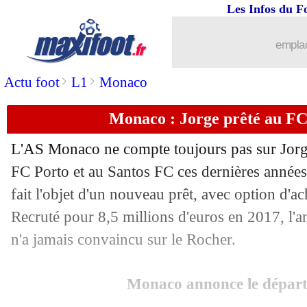
Les Infos du F
emplac
>
>
Actu foot
L1
Monaco
Monaco : Jorge prêté au FC 
L'AS Monaco ne compte toujours pas sur
Jor
FC Porto et au Santos FC ces dernières années, 
fait l'objet d'un nouveau prêt, avec option d'a
Recruté pour 8,5 millions d'euros en 2017, l'
n'a jamais convaincu sur le Rocher.
Monaco annonce le départ
...
brèves d'AUJOURD'HUI ( 7 août 202