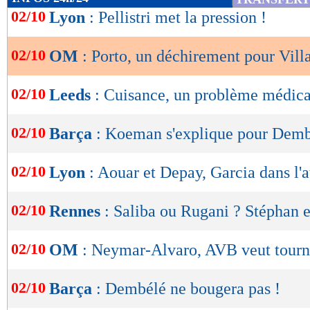
de
02/10
Lyon
: Pellistri met la pression !
lecture
02/10
OM
: Porto, un déchirement pour Vill
OK
02/10
Leeds
: Cuisance, un problème médica
02/10
Barça
: Koeman s'explique pour Dem
02/10
Lyon
: Aouar et Depay, Garcia dans l'a
02/10
Rennes
: Saliba ou Rugani ? Stéphan 
02/10
OM
: Neymar-Alvaro, AVB veut tourn
02/10
Barça
: Dembélé ne bougera pas !