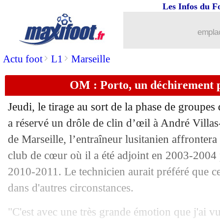
Les Infos du F
02/10
Monaco
: Kovac scelle l'avenir de Be
emplac
02/10
Lille
: Bamba ne partira pas
>
>
Actu foot
L1
Marseille
02/10
Séville
: Man Utd songe à Ocampos !
OM : Porto, un déchirement p
02/10
Monaco
: Jorge prêté au FC Bâle (offi
Jeudi, le tirage au sort de la phase de groupe
02/10
L1
: Paris SG-Angers, les compos
a réservé un drôle de clin d’œil à André Vill
de Marseille, l’entraîneur lusitanien affrontera
02/10
PSG
: Innocent prêté à Caen (officiel)
club de cœur où il a été adjoint en 2003-2004 
2010-2011. Le technicien aurait préféré que ce
02/10
Rennes
: Gomis ne débutera pas cont
dans d'autres circonstances.
02/10
ASSE
: Puel explique le départ de Fof
"C'est avec une très grande émotion que j'ai vu 