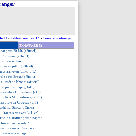
tranger
soba pour 18 M€ ! (officiel)
rappelle Laxalt (officiel)
ur ne sera pas recruté !
st bouclé (officiel)
 milieu file à Nice (officiel)
ahlouli, c'est signé (officiel)
 à Anderlecht (officiel)
de L1
-
Tableau mercato L1
-
Transferts étranger
es, les compos
TRANSFERTS
tini se moque des Gones !
bat pour 20 M€ (officiel)
à Dortmund (officiel)
ustifie son choix
rrive en prêt ! (officiel)
des arrive en juillet (off.)
vole pour Braga (officiel)
n du prêt de Nzonzi (officiel)
ino prêté à Leipzig (off.)
en vendu à Hoffenheim (off.)
 prêté à Middlesbrough (off.)
rez prêté en Uruguay (off.)
rêté au Genoa (officiel)
- "j'aurais pu avoir la Juve"
fficile à arbitrer pour Chapron
 finalement recruté ?
se toujours à l'Euro, mais...
t bosser son espagnol