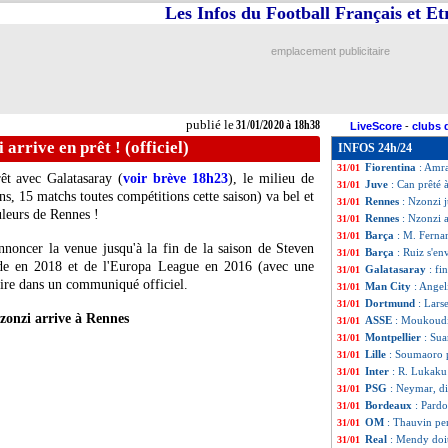
Les Infos du Football Français et E
Leverkusen
: Tap
31/01
Torino
: le Milan 
31/01
Lyon
: un défense
31/01
emplacement publicitaire
Lyon
: Camilo, c'e
31/01
Rennes
: un jeune
31/01
Lyon Duchère
: B
31/01
Juve
: Pjaca prêté
31/01
publié le
31/01/2020 à 18h38
LiveScore
-
clubs 
L1
: Rennes-Nant
31/01
arrive en prêt ! (officiel)
INFOS 24h/24
Lyon
: quand Pla
31/01
Fiorentina
: Amra
31/01
êt avec Galatasaray (
voir brève 18h23
), le milieu de
Juve
: Can prêté 
31/01
s, 15 matchs toutes compétitions cette saison) va bel et
Rennes
: Nzonzi j
31/01
uleurs de Rennes !
Rennes
: Nzonzi a
31/01
Barça
: M. Fernan
31/01
nnoncer la venue jusqu'à la fin de la saison de Steven
Barça
: Ruiz s'en
31/01
e en 2018 et de l'Europa League en 2016 (avec une
Galatasaray
: fi
31/01
lire dans un communiqué officiel.
Man City
: Angel
31/01
Dortmund
: Lars
31/01
zonzi arrive à Rennes
ASSE
: Moukoudi
31/01
Montpellier
: Sua
31/01
Lille
: Soumaoro p
31/01
Inter
: R. Lukaku 
31/01
PSG
: Neymar, di
31/01
Bordeaux
: Pardo
31/01
OM
: Thauvin pen
31/01
Real
: Mendy doi
31/01