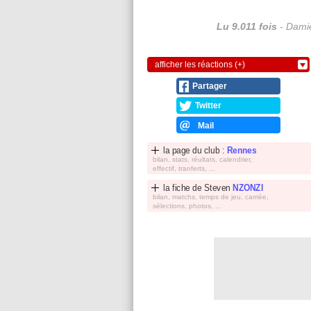
Lu 9.011 fois
- Damie
afficher les réactions (+)
Partager
Twitter
Mail
la page du club :
Rennes
bilan, stats, réultats, calendrier,
effectif, tranferts, ...
la fiche de
Steven
NZONZI
bilan, matchs, temps de jeu, carriée,
sélections, photos, ...