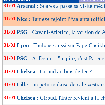
de
31/01
Arsenal
: Soares a passé sa visite méd
lecture
31/01
Nice
: Tameze rejoint l'Atalanta (offici
OK
31/01
PSG
: Cavani-Atletico, la version de 
31/01
Lyon
: Toulouse aussi sur Pape Cheik
31/01
PSG
: A. Delort - "le pire, c'est Parede
31/01
Chelsea
: Giroud au bras de fer ?
31/01
Lille
: un petit malaise dans le vestiair
31/01
Chelsea
: Giroud, l'Inter revient à la c