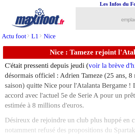
Les Infos du F
31/01
PSG
: l'anniversaire de Neymar, Emer
emplac
31/01
Chelsea
: Lampard ferme la porte pour
>
>
Actu foot
L1
Nice
31/01
Lille
: Gaitan tout proche ?
Nice : Tameze rejoint l'Atal
31/01
PSG
: la VAR en C1, les regrets d'Em
C'était pressenti depuis jeudi (
voir la brève d'
31/01
Montpellier
: Skuletic prêté en Turqui
désormais officiel :
Adrien Tameze
(25 ans, 8 
saison) quitte Nice pour l'Atalanta Bergame ! 
31/01
OM
: Benedetto forfait à Bordeaux ?
accord avec l'actuel 5e de Serie A pour un prêt
estimée à 8 millions d'euros.
31/01
Bordeaux
: Sousa annonce la fin du m
Désireux de rejoindre un club plus huppé en ca
31/01
Real
: un départ de Bale ? Zidane dit 
notamment refusé des propositions du Spartak