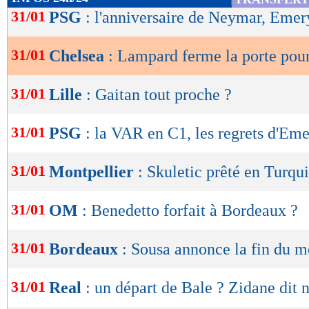
de
31/01
PSG
: l'anniversaire de Neymar, Emer
lecture
31/01
Chelsea
: Lampard ferme la porte pour
OK
31/01
Lille
: Gaitan tout proche ?
31/01
PSG
: la VAR en C1, les regrets d'Em
31/01
Montpellier
: Skuletic prêté en Turqui
31/01
OM
: Benedetto forfait à Bordeaux ?
31/01
Bordeaux
: Sousa annonce la fin du m
31/01
Real
: un départ de Bale ? Zidane dit 