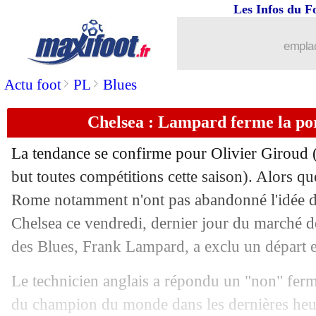
Les Infos du F
31/01
Dortmund
: Larsen vendu à Hoffenhei
emplac
31/01
ASSE
: Moukoudi prêté à Middlesbrou
>
>
Actu foot
PL
Blues
31/01
Montpellier
: Suarez prêté en Uruguay
Chelsea : Lampard ferme la por
31/01
Lille
: Soumaoro prêté au Genoa (offic
La tendance se confirme pour
Olivier Giroud
(
31/01
Inter
: R. Lukaku - "j'aurais pu avoir l
but toutes compétitions cette saison). Alors que
Rome notamment n'ont pas abandonné l'idée de 
31/01
PSG
: Neymar, difficile à arbitrer po
Chelsea ce vendredi, dernier jour du marché des
des Blues, Frank Lampard, a exclu un départ e
31/01
Bordeaux
: Pardo finalement recruté ?
Le technicien anglais a répondu un "non" ferm
31/01
OM
: Thauvin pense toujours à l'Euro,
du champion du monde dans les dernières heur