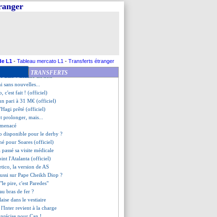
VB annonce encore du retard !
tranger
o, c'est fait (officiel)
aire de Neymar, Emery valide
 ferme la porte pour Giroud...
t proche ?
C1, les regrets d'Emery
letic prêté en Turquie (off.)
orfait à Bordeaux ?
de L1
-
Tableau mercato L1
-
Transferts étranger
a annonce la fin du mercato
TRANSFERTS
de Bale ? Zidane dit non
i sans nouvelles...
, c'est fait ! (officiel)
un pari à 31 M€ (officiel)
 d'Hagi prêté (officiel)
t prolonger, mais...
s menacé
o disponible pour le derby ?
gné pour Soares (officiel)
a passé sa visite médicale
int l'Atalanta (officiel)
etico, la version de AS
aussi sur Pape Cheikh Diop ?
 "le pire, c'est Paredes"
au bras de fer ?
laise dans le vestiaire
 l'Inter revient à la charge
e précise pour Can !