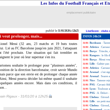
OM
: Thauvin, A
31/01
Les Infos du Football Français et E
Paris FC
: Koziell
31/01
PSG
: l'annivers
31/01
emplacement publicitaire
Chelsea
: Lampard
31/01
Lille
: Gaitan tou
31/01
PSG
: la VAR en 
31/01
Montpellier
: Sku
31/01
publié le
31/01/2020 à 12h25
OM
: Benedetto f
31/01
LiveScore
-
clubs 
Bordeaux
: Sous
31/01
 veut prolonger, mais...
INFOS 24h/24
Real
: un départ 
31/01
Bordeaux
: Tarem
31/01
ionel Messi
(32 ans, 23 matchs et 19 buts toutes
Atletico
: Carrasco
31/01
 lui. Lié au FC Barcelone jusqu'en juin 2021, l'attaquant
Barça
: Trincão, 
31/01
t l'été prochain. Une situation qui fait trembler en
Rangers
: le fils
31/01
ignent le jour où leur superstar s'en ira.
Barça
: Messi veu
31/01
Lille
: Galtier pa
31/01
artomeu souhaite le prolonger pour "plusieurs années",
Atletico
: Carrasc
31/01
osition de la direction barcelonaise, croit savoir Mundo
Arsenal
: c'est si
31/01
 mais parce que son envie est de prolonger chaque année
Arsenal
: Soares 
31/01
Ainsi, Messi pourra décider lui-même quand il souhaite
Nice
: Tameze rejo
31/01
 quelques années encore. Mais dans ces conditions, il
PSG
: Cavani-Atl
31/01
son...
Lyon
: Toulouse 
31/01
PSG
: A. Delort -
31/01
ain Rigaux - 31/01/20 à 12h25
Chelsea
: Giroud 
31/01
Lille
: un petit ma
31/01
Chelsea
: Giroud,
31/01
Dortmund
: ça s
31/01