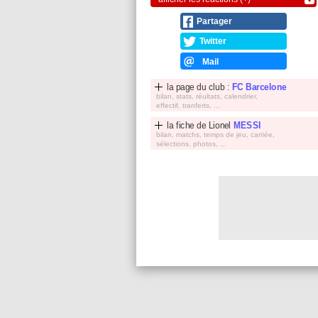
Partager
Twitter
Mail
la page du club :
FC Barcelone
bilan, stats, réultats, calendrier,
effectif, tranferts, ...
la fiche de
Lionel
MESSI
bilan, matchs, temps de jeu, carriée,
sélections, photos, ...