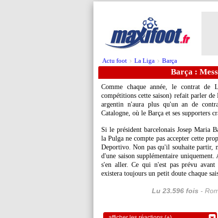
Actu foot
La Liga
Barça
>
>
Barça : Messi
Comme chaque année, le contrat de
L
compétitions cette saison) refait parler de
argentin n'aura plus qu'un an de contra
Catalogne, où le Barça et ses supporters cra
Si le président barcelonais Josep Maria B
la Pulga ne compte pas accepter cette prop
Deportivo. Non pas qu'il souhaite partir,
d'une saison supplémentaire uniquement. 
s'en aller. Ce qui n'est pas prévu avant
existera toujours un petit doute chaque sai
Lu 23.596 fois
- Rom
afficher les réactions (+)