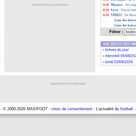
emplacement publicitaire
Monaco
: des né
31/01
Lyon
: Garcia met
31/01
VIDEO
: De Ross
31/01
Liste des brèv
...
Liste des brèv
...
Filtrer :
ARCHIVES DES B
.
brèves du jour
.
mercredi 05/08/20
.
lundi 03/08/2026
emplacement publicitaire
- © 2000-2026 MAXIFOOT -
choix de consentement
- L'actualité du
football
-