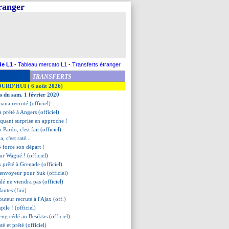
tranger
de L1
-
Tableau mercato L1
-
Transferts étranger
TRANSFERTS
OURD'HUI ( 6 août 2026)
es du sam. 1 février 2020
nana recruté (officiel)
 prêté à Angers (officiel)
aquant surprise en approche !
 Pardo, c'est fait (officiel)
 c'est raté...
 force son départ !
pour Wagué ! (officiel)
s prêté à Grenade (officiel)
l'envoyeur pour Suk (officiel)
alé ne viendra pas (officiel)
antes (fini)
buteur recruté à l'Ajax (off.)
pile ! (officiel)
eng cédé au Besiktas (officiel)
té et prêté (officiel)