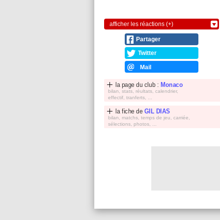
afficher les réactions (+)
Partager
Twitter
Mail
la page du club :
Monaco
bilan, stats, réultats, calendrier,
effectif, tranferts, ...
la fiche de
GIL DIAS
bilan, matchs, temps de jeu, carriée,
sélections, photos, ...