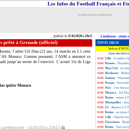
Les Infos du Football Français et E
emplacement publicitaire
publié le
31/01/2020 à 23h13
LiveScore
-
clubs 
 prêté à Grenade (officiel)
INFOS 24h/24
brèves d'AUJ
...
Moreno, l’ailier
Gil Dias
(23 ans, 14 matchs en L1 cette
Liste des brèv
...
c l’AS Monaco. Comme pressenti, l’ASM a annoncé ce
Lille
: le milieu O
31/01
nade jusqu’au terme de l’exercice. L’actuel 11e de Liga
Rennes
: Doumbia
31/01
Man Utd
: un att
31/01
Bordeaux
: Ruben
31/01
Amiens
: Wanyama,
31/01
Parme
: Gervinho
31/01
ias quitte Monaco
Nice
: c'est fait 
31/01
Monaco
: Gil Dia
31/01
Reims
: retour à 
31/01
Montpellier
: Ass
31/01
L1
: Rennes 3-2 N
31/01
Reims
: un jeune 
31/01
Lille
: Gabriel rem
31/01
Fiorentina
: Boat
31/01
 Lantheaume - 31/01/20 à 23h13
Reims
: Faes recru
31/01