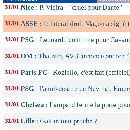
de
31/01
Nice
: P. Vieira - "cruel pour Dante"
lecture
31/01
ASSE
: le latéral droit Maçon a signé (
OK
31/01
PSG
: Leonardo confirme pour Cavan
31/01
OM
: Thauvin, AVB annonce encore du
31/01
Paris FC
: Koziello, c'est fait (officiel
31/01
PSG
: l'anniversaire de Neymar, Emer
31/01
Chelsea
: Lampard ferme la porte pour
31/01
Lille
: Gaitan tout proche ?