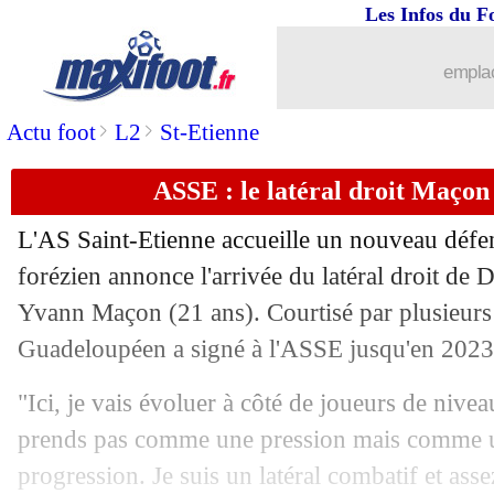
Les Infos du F
31/01
Rennes
: Nzonzi arrive en prêt ! (offic
emplac
31/01
Barça
: M. Fernandes arrive en juillet 
>
>
Actu foot
L2
St-Etienne
31/01
Barça
: Ruiz s'envole pour Braga (offi
ASSE : le latéral droit Maçon a
31/01
Galatasaray
: fin du prêt de Nzonzi (o
L'AS Saint-Etienne accueille un nouveau défe
31/01
Man City
: Angelino prêté à Leipzig (
forézien annonce l'arrivée du latéral droit de
Yvann Maçon (21 ans). Courtisé par plusieurs 
31/01
Dortmund
: Larsen vendu à Hoffenhei
Guadeloupéen a signé à l'ASSE jusqu'en 2023
31/01
ASSE
: Moukoudi prêté à Middlesbrou
"Ici, je vais évoluer à côté de joueurs de niveau
prends pas comme une pression mais comme u
31/01
Montpellier
: Suarez prêté en Uruguay
progression. Je suis un latéral combatif et asse