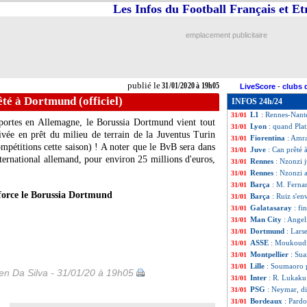
Les Infos du Football Français et E
Amiens
: accord 
31/01
Chelsea
: Lamptey 
31/01
Leverkusen
: Tap
31/01
emplacement publicitaire
Torino
: le Milan 
31/01
Lyon
: un défense
31/01
Lyon
: Camilo, c'e
31/01
Rennes
: un jeune
31/01
publié le
31/01/2020 à 19h05
LiveScore
-
clubs 
Lyon Duchère
: B
31/01
té à Dortmund (officiel)
INFOS 24h/24
Juve
: Pjaca prêté
31/01
L1
: Rennes-Nant
31/01
portes en Allemagne, le Borussia Dortmund vient tout
Lyon
: quand Pla
31/01
rrivée en prêt du milieu de terrain de la Juventus Turin
Fiorentina
: Amra
31/01
ompétitions cette saison) ! A noter que le BvB sera dans
Juve
: Can prêté 
31/01
international allemand, pour environ 25 millions d'euros,
Rennes
: Nzonzi j
31/01
Rennes
: Nzonzi a
31/01
Barça
: M. Fernan
31/01
orce le Borussia Dortmund
Barça
: Ruiz s'en
31/01
Galatasaray
: fi
31/01
Man City
: Angel
31/01
Dortmund
: Lars
31/01
ASSE
: Moukoudi
31/01
Montpellier
: Sua
31/01
Lille
: Soumaoro p
31/01
n Da Silva - 31/01/20 à 19h05
Inter
: R. Lukaku 
31/01
PSG
: Neymar, di
31/01
Bordeaux
: Pardo
31/01