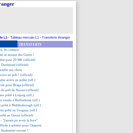
tranger
de principe pour Wanyama !
fait ses valises (officiel)
soba pour 18 M€ ! (officiel)
rappelle Laxalt (officiel)
ur ne sera pas recruté !
st bouclé (officiel)
 milieu file à Nice (officiel)
de L1
-
Tableau mercato L1
-
Transferts étranger
ahlouli, c'est signé (officiel)
TRANSFERTS
 à Anderlecht (officiel)
es, les compos
tini se moque des Gones !
bat pour 20 M€ (officiel)
à Dortmund (officiel)
ustifie son choix
rrive en prêt ! (officiel)
des arrive en juillet (off.)
vole pour Braga (officiel)
n du prêt de Nzonzi (officiel)
ino prêté à Leipzig (off.)
en vendu à Hoffenheim (off.)
 prêté à Middlesbrough (off.)
rez prêté en Uruguay (off.)
rêté au Genoa (officiel)
- "j'aurais pu avoir la Juve"
fficile à arbitrer pour Chapron
 finalement recruté ?