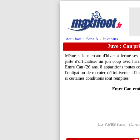
Actu foot
Serie A
Juventus
>
>
Juve : Can prê
Même si le mercato d'hiver a fermé ses 
juste d'officialiser un joli coup avec l'a
Emre Can
(26 ans, 8 apparitions toutes c
l'obligation de recruter définitivement l'
si certaines conditions sont remplies.
Emre Can renf
Lu 7.699 fois
- Damie