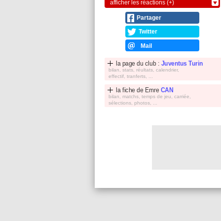
afficher les réactions (+)
Partager
Twitter
Mail
la page du club :
Juventus Turin
bilan, stats, réultats, calendrier,
effectif, tranferts, ...
la fiche de
Emre
CAN
bilan, matchs, temps de jeu, carriée,
sélections, photos, ...