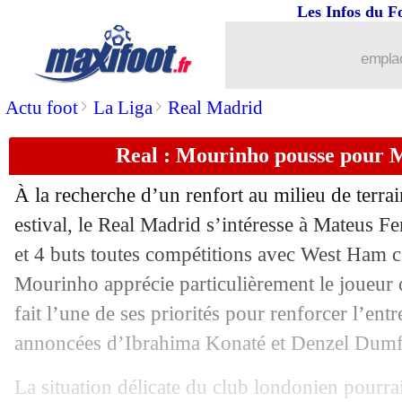
Les Infos du F
10/06
Lens
: Videira ne viendra pas
emplac
10/06
Portugal
: Ronaldo, les mots forts de
>
>
Actu foot
La Liga
Real Madrid
10/06
Man City
: un espoir dragué par Live
Real : Mourinho pousse pour 
10/06
Strasbourg
: un espoir de Birmingham
À la recherche d’un renfort au milieu de terra
10/06
Bayern
: ça sent bon pour Brown
estival, le Real Madrid s’intéresse à Mateus
Fe
et 4 buts toutes compétitions avec West Ham c
10/06
Atletico
: Cerezo confirme pour Alvar
Mourinho apprécie particulièrement le joueur 
fait l’une de ses priorités pour renforcer l’entr
10/06
Argentine
: De Paul annonce la coule
annoncées d’Ibrahima Konaté et Denzel Dumf
10/06
Congo
: Le Roy va reprendre du servi
La situation délicate du club londonien pourra