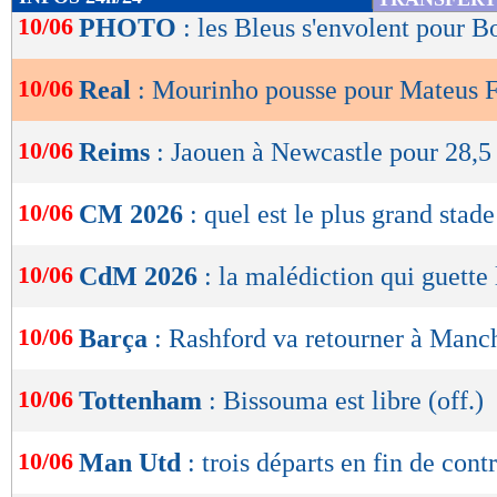
de
10/06
PHOTO
: les Bleus s'envolent pour B
lecture
10/06
Real
: Mourinho pousse pour Mateus 
OK
10/06
Reims
: Jaouen à Newcastle pour 28,5
10/06
CM 2026
: quel est le plus grand stade
10/06
CdM 2026
: la malédiction qui guette
10/06
Barça
: Rashford va retourner à Manc
10/06
Tottenham
: Bissouma est libre (off.)
10/06
Man Utd
: trois départs en fin de contr