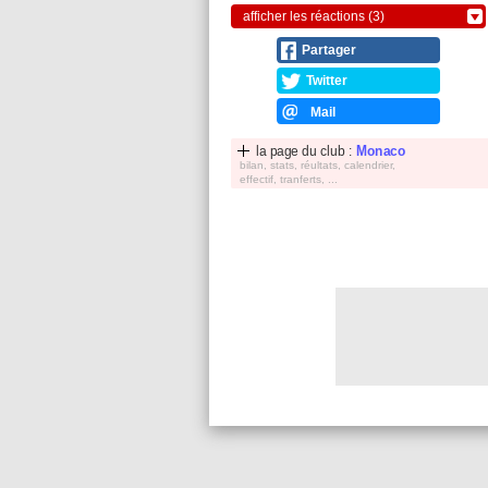
afficher les réactions (3)
Partager
Twitter
Mail
la page du club :
Monaco
bilan, stats, réultats, calendrier,
effectif, tranferts, ...