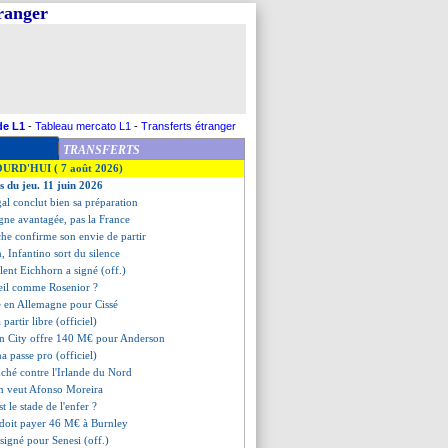
tranger
de L1
-
Tableau mercato L1
-
Transferts étranger
TRANSFERTS
OURD'HUI ( 7 août 2026)
s du jeu. 11 juin 2026
gal conclut bien sa préparation
agne avantagée, pas la France
che confirme son envie de partir
n, Infantino sort du silence
talent Eichhorn a signé (off.)
eil comme Rosenior ?
te en Allemagne pour Cissé
 partir libre (officiel)
n City offre 140 M€ pour Anderson
a passe pro (officiel)
ché contre l'Irlande du Nord
n veut Afonso Moreira
st le stade de l'enfer ?
b doit payer 46 M€ à Burnley
t signé pour Senesi (off.)