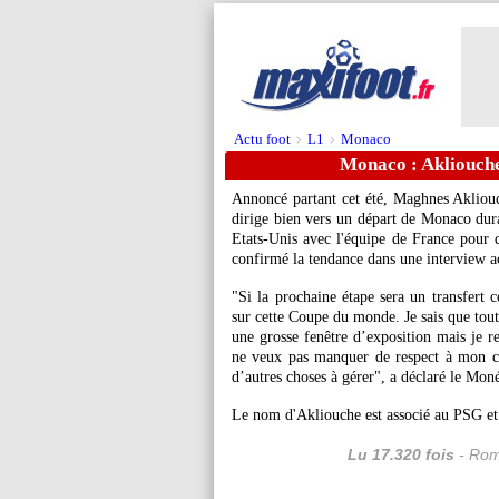
Actu foot
L1
Monaco
>
>
Monaco : Akliouche
Annoncé partant cet été, Maghnes
Akliou
dirige bien vers un départ de Monaco dura
Etats-Unis avec l'équipe de France pour 
confirmé la tendance dans une interview 
"Si la prochaine étape sera un transfert 
sur cette Coupe du monde. Je sais que tout
une grosse fenêtre d’exposition mais je re
ne veux pas manquer de respect à mon cl
d’autres choses à gérer", a déclaré le Mon
Le nom d'Akliouche est associé au PSG e
Lu 17.320 fois
- Rom