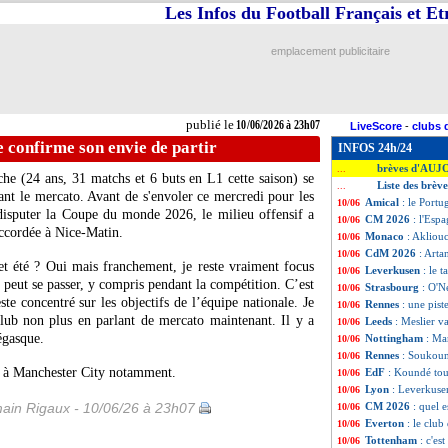
Les Infos du Football Français et E
emplacement publicitaire
publié le
10/06/2026 à 23h07
LiveScore
-
clubs 
 confirme son envie de partir
INFOS 24h/24
brèves d'AUJ
...
che
(24 ans, 31 matchs et 6 buts en L1 cette saison) se
Liste des brève
...
nt le mercato. Avant de s'envoler ce mercredi pour les
Amical
: le Portu
10/06
disputer la Coupe du monde 2026, le milieu offensif a
CM 2026
: l'Esp
10/06
accordée à Nice-Matin.
Monaco
: Akliou
10/06
CdM 2026
: Arta
10/06
cet été ? Oui mais franchement, je reste vraiment focus
Leverkusen
: le 
10/06
 peut se passer, y compris pendant la compétition. C’est
Strasbourg
: O'N
10/06
ste concentré sur les objectifs de l’équipe nationale. Je
Rennes
: une pis
10/06
ub non plus en parlant de mercato maintenant. Il y a
Leeds
: Meslier va
10/06
égasque.
Nottingham
: Ma
10/06
Rennes
: Soukoun
10/06
t à Manchester City notamment.
EdF
: Koundé tou
10/06
Lyon
: Leverkuse
10/06
ain Rigaux - 10/06/26 à 23h07
CM 2026
: quel e
10/06
Everton
: le clu
10/06
Tottenham
: c'es
10/06